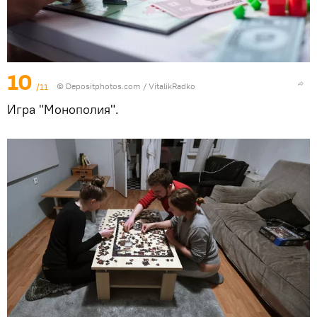
10
/11
© Depositphotos.com / VitalikRadko
Игра "Монополия".