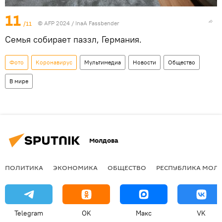
11
/11
© AFP 2024 / InaA Fassbender
Семья собирает паззл, Германия.
Фото
Коронавирус
Мультимедиа
Новости
Общество
В мире
Молдова
ПОЛИТИКА
ЭКОНОМИКА
ОБЩЕСТВО
РЕСПУБЛИКА МОЛ
Telegram
OK
Макс
VK