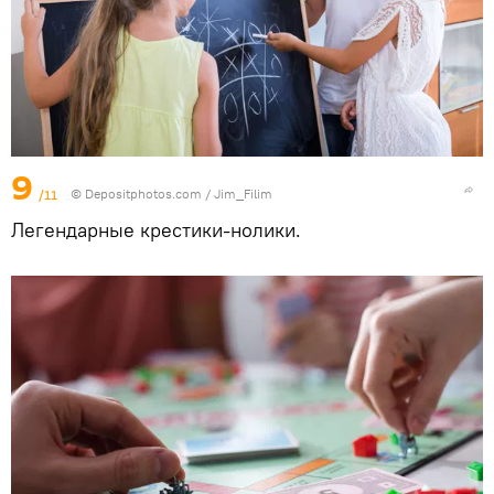
9
/11
© Depositphotos.com / Jim_Filim
Легендарные крестики-нолики.