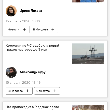
Ирина Ляхова
15 апреля 2020, 19:16
Новости
В Молдове
Происшествия
Общество
Приднестровье
маски
защита
Комиссия по ЧС одобрила новый
график чартеров до 3 мая
Одема
Коронавирус
Александр Суру
15 апреля 2020, 18:49
В Молдове
Общество
Коронавирус
Новости
Что происходит в Глодянах после