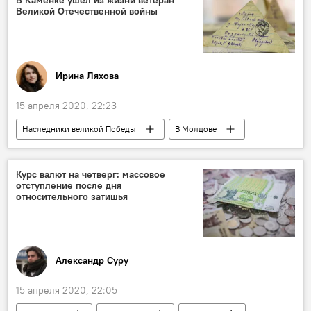
В Каменке ушел из жизни ветеран
Великой Отечественной войны
Ирина Ляхова
15 апреля 2020, 22:23
Наследники великой Победы
В Молдове
Общество
Новости
Победа-75: летопись памяти и славы
Курс валют на четверг: массовое
отступление после дня
Наследники Победы
Приднестровье
относительного затишья
Великая Победа
ветеран
Великая Отечественная война
9 мая
Александр Суру
15 апреля 2020, 22:05