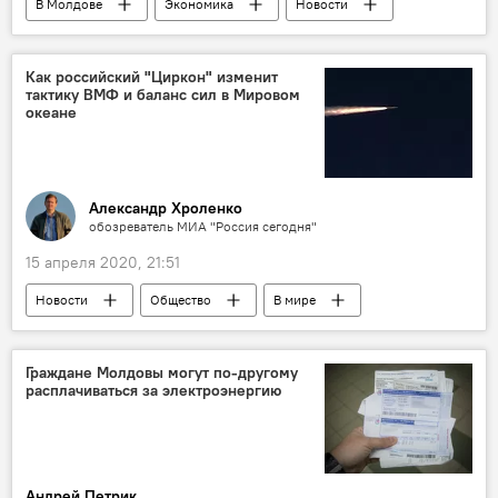
В Молдове
Экономика
Новости
Как российский "Циркон" изменит
тактику ВМФ и баланс сил в Мировом
океане
Александр Хроленко
обозреватель МИА "Россия сегодня"
15 апреля 2020, 21:51
Новости
Общество
В мире
Россия
Граждане Молдовы могут по-другому
расплачиваться за электроэнергию
Андрей Петрик