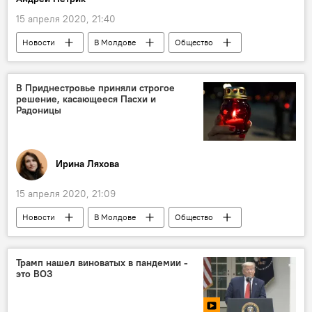
15 апреля 2020, 21:40
Новости
В Молдове
Общество
электричество
тариф на электричество
электроэнергия
счет
расчет
В Приднестровье приняли строгое
решение, касающееся Пасхи и
Коронавирус
Радоницы
Ирина Ляхова
15 апреля 2020, 21:09
Новости
В Молдове
Общество
Приднестровье
Пасха
Пасха
Радоница
Радоница
Коронавирус
Трамп нашел виноватых в пандемии -
это ВОЗ