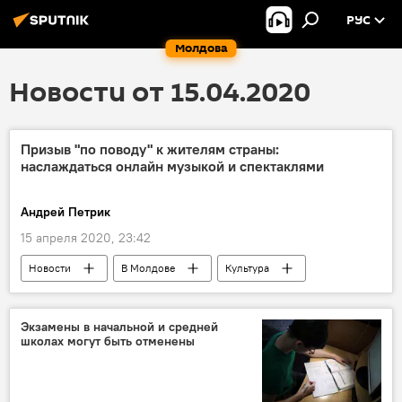
РУС
Молдова
Новости от 15.04.2020
Призыв "по поводу" к жителям страны:
наслаждаться онлайн музыкой и спектаклями
Андрей Петрик
15 апреля 2020, 23:42
Новости
В Молдове
Культура
спектакли
музыка
кино
министерство
Молдова
призыв
Экзамены в начальной и средней
школах могут быть отменены
Коронавирус