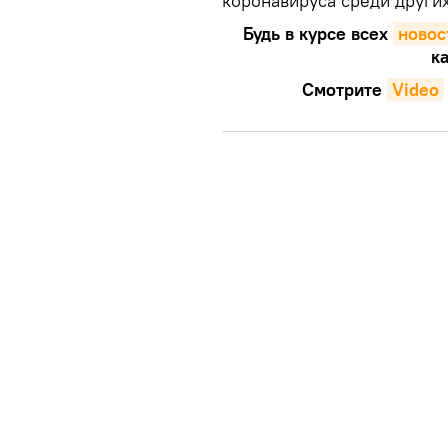
коронавируса среди других
Будь в курсе всех
новос
ка
Смотрите
Video