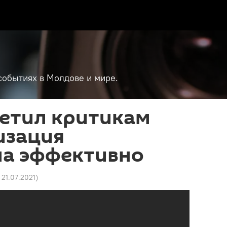
событиях в Молдове и мире.
ветил критикам
изация
ла эффективно
9 21.07.2021
)