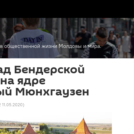
т в общественной жизни Молдовы и мира.
ад Бендерской
на ядре
ый Мюнхгаузен
2 11.05.2020
)