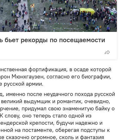
ь бьет рекорды по посещаемости
инственная фортификация, в осаде которой
арон Мюнхгаузен, согласно его биографии,
е русской армии.
д, именно после неудачного похода русской
и великий выдумщик и романтик, очевидно,
рчение, придумал свою знаменитую байку о
К слову, оно теперь стало одной из
ендерской крепости, будучи надежно и
нной на постаменте, оберегая подступы к
же сказочно огромное, сколь и фантазия