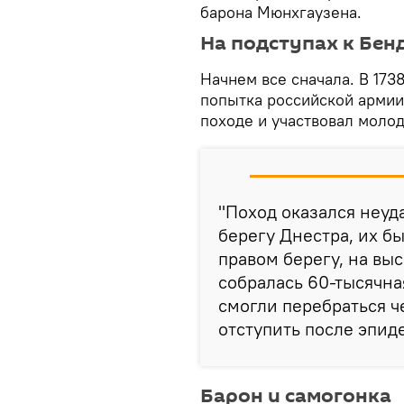
барона Мюнхгаузена.
На подступах к Бен
Начнем все сначала. В 173
попытка российской армии
походе и участвовал молод
"Поход оказался неуд
берегу Днестра, их бы
правом берегу, на вы
собралась 60-тысячная
смогли перебраться ч
отступить после эпид
Барон и самогонка