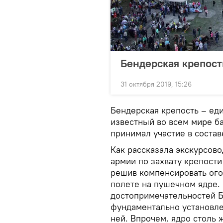
Бендерская крепост
31 октября 2019, 15:26
Бендерская крепость – ед
известный во всем мире б
принимал участие в состав
Как рассказала экскурсово
армии по захвату крепост
решив компенсировать ого
полете на пушечном ядре. 
достопримечательностей Б
фундаментально установле
ней. Впрочем, ядро столь 