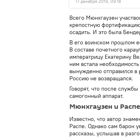
17 декабря 2019, 09:18
Всего Мюнхгаузен участвов
крепостную фортификацию,
осадить. И это была Бенде
В его воинском прошлом е
В составе почетного карау
императрицу Екатерину Вел
ним встала необходимость
вынужденно отправился в 
Россию не возвращался.
Говорят, что после службы
самогонный аппарат.
Мюнхгаузен и Распе
Известно, что автор знам
Распе. Однако сам барон у
рассказы, услышав в разгов