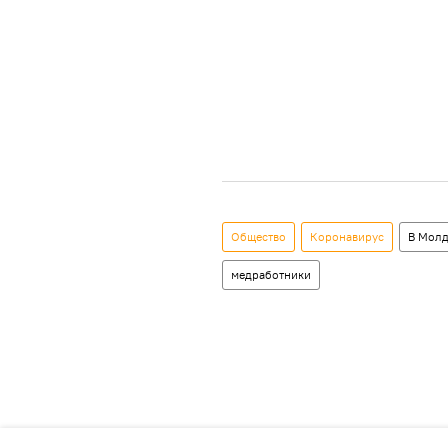
Общество
Коронавирус
В Молд
медработники