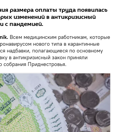
ия размера оплаты труда появилась
орых изменений в антикризисный
зи с пандемией.
nik.
Всем медицинским работникам, которые
оронавирусом нового типа в карантинные
ься надбавки, полагающиеся по основному
вку в антикризисный закон приняли
о собрания Приднестровья.