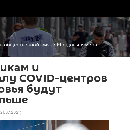
т в общественной жизни Молдовы и мира.
икам и
алу COVID-центров
овья будут
ольше
1 21.07.2021
)