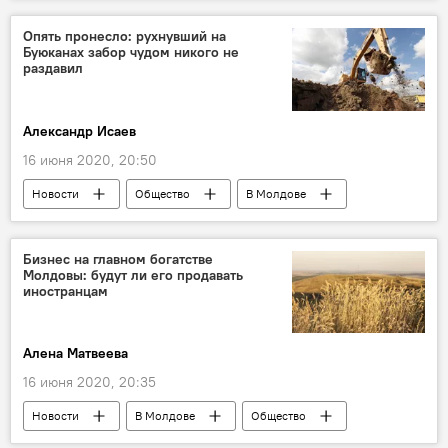
суверенитет
Республика Молдова
Новости
Политика
В Молдове
Опять пронесло: рухнувший на
Буюканах забор чудом никого не
раздавил
Александр Исаев
16 июня 2020, 20:50
Новости
Общество
В Молдове
Бизнес на главном богатстве
Молдовы: будут ли его продавать
иностранцам
Алена Матвеева
16 июня 2020, 20:35
Новости
В Молдове
Общество
Экономика