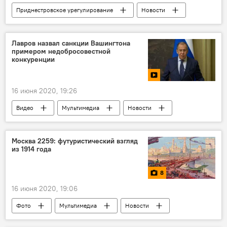
Приднестровское урегулирование
Новости
В Молдове
Политика
Приднестровье
урегулирование
Лавров назвал санкции Вашингтона
примером недобросовестной
ОБСЕ
конкуренции
16 июня 2020, 19:26
Видео
Мультимедиа
Новости
Политика
В мире
Россия
Москва 2259: футуристический взгляд
из 1914 года
8
16 июня 2020, 19:06
Фото
Мультимедиа
Новости
Россия