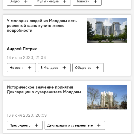
Видео
Мультимедиа
Новости
Общество
В мире
Происшествия
Россия
У молодых людей из Молдовы есть
реальный шанс купить жилье -
подробности
Андрей Петрик
16 июня 2020, 21:06
Новости
В Молдове
Общество
квартиры
недвижимость
приобретение
Молдова
Историческое значение принятия
Декларации о суверенитете Молдовы
16 июня 2020, 20:59
Пресс-центр
Декларация о суверенитете