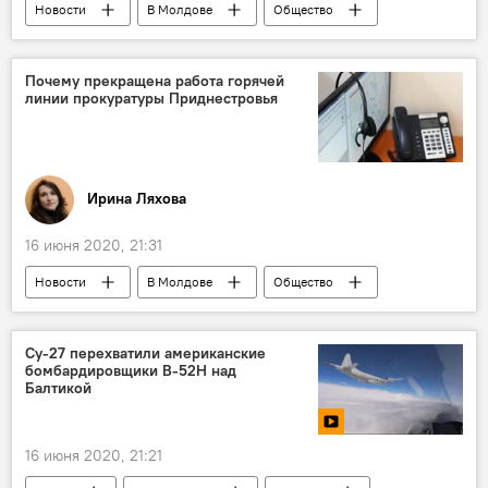
Новости
В Молдове
Общество
Экономика
Почему прекращена работа горячей
линии прокуратуры Приднестровья
Ирина Ляхова
16 июня 2020, 21:31
Новости
В Молдове
Общество
Приднестровье
горячая линия
прокуратура
Су-27 перехватили американские
бомбардировщики В-52H над
Балтикой
16 июня 2020, 21:21