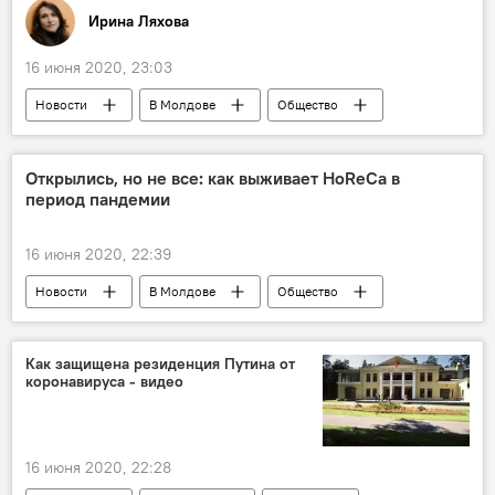
Ирина Ляхова
16 июня 2020, 23:03
Новости
В Молдове
Общество
Приднестровье
выпускники
медали
аттестат
Открылись, но не все: как выживает HoReCa в
период пандемии
16 июня 2020, 22:39
Новости
В Молдове
Общество
Экономика
Как защищена резиденция Путина от
коронавируса - видео
16 июня 2020, 22:28