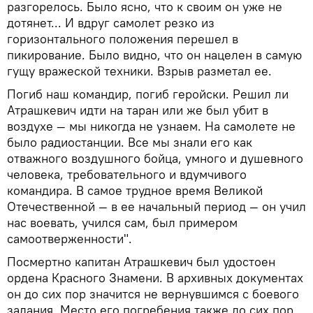
разгорелось. Было ясно, что к своим он уже не
дотянет... И вдруг самолет резко из
горизонтального положения перешел в
пикирование. Было видно, что он нацелен в самую
гущу вражеской техники. Взрыв разметал ее.
Погиб наш командир, погиб геройски. Решил ли
Атрашкевич идти на таран или же был убит в
воздухе — мы никогда не узнаем. На самолете не
было радиостанции. Все мы знали его как
отважного воздушного бойца, умного и душевного
человека, требовательного и вдумчивого
командира. В самое трудное время Великой
Отечественной — в ее начальный период — он учил
нас воевать, учился сам, был примером
самоотверженности".
Посмертно капитан Атрашкевич был удостоен
ордена Красного Знамени. В архивных документах
он до сих пор значится не вернувшимся с боевого
задания. Место его погребения также до сих пор