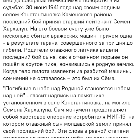
иногда совершая немыслимые повороты в их
судьбах. 30 июня 1941 года над своим родным
селом Константиновка Каменского района
последний бой принял старший лейтенант Семен
Хархалуп. На его боевом счету уже было
несколько сбитых вражеских машин, причем одна
- в результате тарана, совершенного за три дня до
гибели. Родители отважного лётчика видели
последний бой сына, как в отчаянном порыве он
пошёл в крутое пике, вонзившись в родную землю.
Когда тело пилота извлекли из разбитой машины,
сомнений не оставалось – это был их Сёма.
"Погибшие в небе над Родиной становятся небом
над ней" - гласит надпись на памятнике,
установленном в селе Константиновка, на могиле
Семена Хархалупа. Сам монумент представляет
собой хвостовое оперение истребителя МИГ-15, на
котором отважный сын молдавской земли принял
свой последний бой. Эти слова в равной степени
относятся ко всем героям неба, не вернувшимся