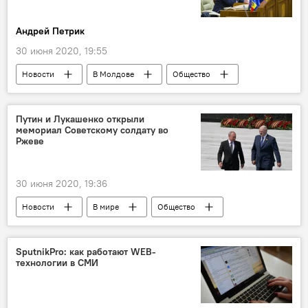
Андрей Петрик
30 июня 2020, 19:55
Новости
В Молдове
Общество
Политика
политика
Молдова
коалиция
прогноз
эксперты
Путин и Лукашенко открыли
мемориал Советскому солдату во
Ржеве
30 июня 2020, 19:36
Новости
В мире
Общество
Политика
SputnikPro: как работают WEB-
технологии в СМИ