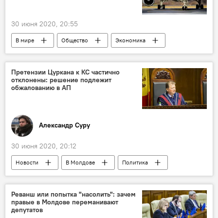
30 июня 2020, 20:55
В мире
Общество
Экономика
Новости
Аналитика
Претензии Цуркана к КС частично
отклонены: решение подлежит
обжалованию в АП
Александр Суру
30 июня 2020, 20:12
Новости
В Молдове
Политика
Реванш или попытка "насолить": зачем
правые в Молдове переманивают
депутатов