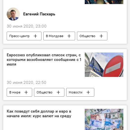
Евгений Паскарь
30 июня 2020, 23:00
Пресс-центр
В Молдове
Общество
Вторая мировая война
Великая Отечественная война
Евросоюз опубликовал список стран, с
которыми возобновляет сообщение с 1
Владимир Путин
июля
30 июня 2020, 22:50
В мире
Общество
Новости
Коронавирус
Как поведут себя доллар и евро в
начале июля: курс валют на среду