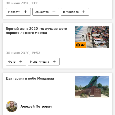
30 июня 2020, 19:11
Новости
Общество
В Молдове
Пресс-центр
журналисты
Интернет
Горячий июнь 2020-го: лучшие фото
первого летнего месяца
SputnikPro — международный просветительский проект
32
30 июня 2020, 18:53
Фото
Мультимедиа
Два тарана в небе Молдавии
Алексей Петрович