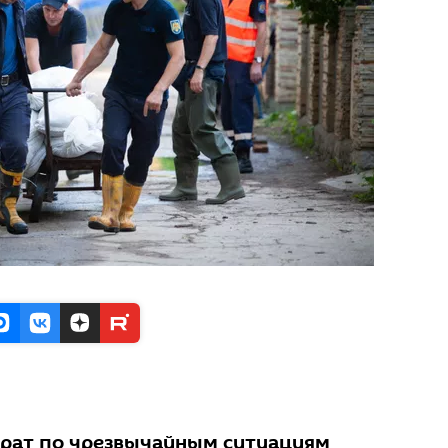
орат по чрезвычайным ситуациям