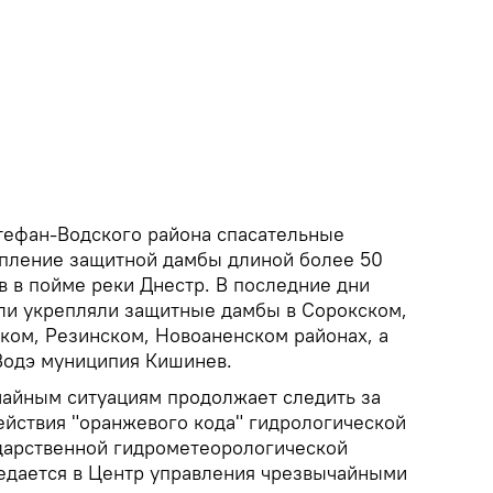
тефан-Водского района спасательные
пление защитной дамбы длиной более 50
в в пойме реки Днестр. В последние дни
ли укрепляли защитные дамбы в Сорокском,
ом, Резинском, Новоаненском районах, а
 Водэ муниципия Кишинев.
чайным ситуациям продолжает следить за
ействия "оранжевого кода" гидрологической
ударственной гидрометеорологической
едается в Центр управления чрезвычайными