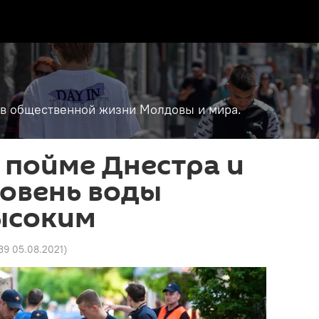
т в общественной жизни Молдовы и мира.
 пойме Днестра и
ровень воды
ысоким
:39 05.08.2021
)