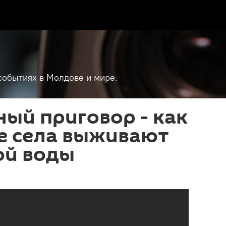
событиях в Молдове и мире.
ный приговор - как
е села выживают
ой воды