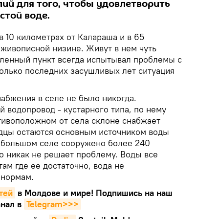
лий для того, чтобы удовлетворить
стой воде.
 10 километрах от Калараша и в 65
 живописной низине. Живут в нем чуть
еленный пункт всегда испытывал проблемы с
колько последних засушливых лет ситуация
абжения в селе не было никогда.
 водопровод - кустарного типа, по нему
отивоположном от села склоне снабжает
одцы остаются основным источником воды
ебольшом селе сооружено более 240
о никак не решает проблему. Воды все
там где ее достаточно, вода не
 нормам.
тей
в Молдове и мире! Подпишись на наш
нал в
Telegram>>>