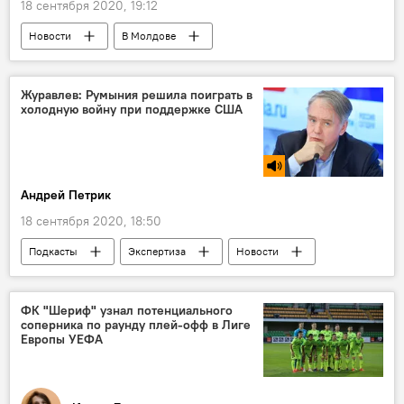
18 сентября 2020, 19:12
Новости
В Молдове
Происшествия
Приднестровье
Бендеры
Журавлев: Румыния решила поиграть в
холодную войну при поддержке США
Андрей Петрик
18 сентября 2020, 18:50
Подкасты
Экспертиза
Новости
В мире
Политика
Румыния
ракеты
размещение
НАТО
ФК "Шериф" узнал потенциального
соперника по раунду плей-офф в Лиге
Европы УЕФА