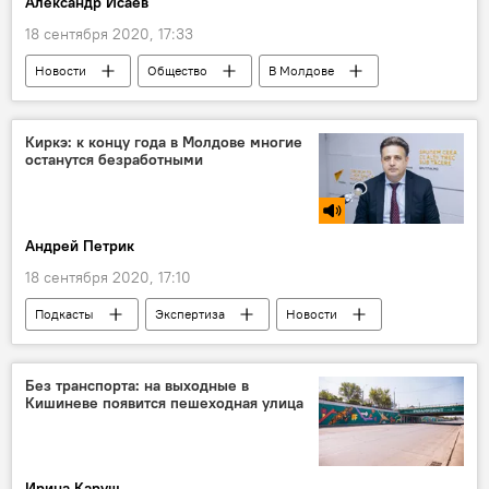
Александр Исаев
18 сентября 2020, 17:33
Новости
Общество
В Молдове
Коронавирус
Киркэ: к концу года в Молдове многие
останутся безработными
Андрей Петрик
18 сентября 2020, 17:10
Подкасты
Экспертиза
Новости
В Молдове
Общество
безработица
Молдова
влияние
Коронавирус
Без транспорта: на выходные в
Кишиневе появится пешеходная улица
Ирина Каруш