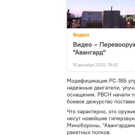
Видео
Видео – Перевоору
"Авангард"
16 декабря 2020, 19:42
Модифицикация РС-18Б упр
надежные двигатели, улуч
оснащения. РВСН начали пе
боевое дежурство поставил
Что характерно, это оружи
несут новейшие гиперзвук
Минобороны, "Авангардами
ракетных полков.