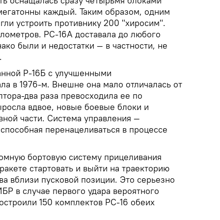
сть оснащалась сразу четырьмя блоками
 мегатонны каждый. Таким образом, одним
гли устроить противнику 200 "хиросим".
илометров. РС-16А доставала до любого
ако были и недостатки — в частности, не
.
анной Р-16Б с улучшенными
ла в 1976-м. Внешне она мало отличалась от
лтора-два раза превосходила ее по
ыросла вдвое, новые боевые блоки и
вной части. Система управления —
 способная перенацеливаться в процессе
.
номную бортовую систему прицеливания
ракете стартовать и выйти на траекторию
ва вблизи пусковой позиции. Это серьезно
Р в случае первого удара вероятного
построили 150 комплектов РС-16 обеих