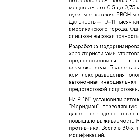
потребовалось. Боевая ча
мощностью от 0,5 до 0,75
пуском советские РВСН мо
Дальность — 10–11 тысяч к
американского города. Одн
слишком высокая точность
Разработка модернизиров
характеристиками стартова
предшественницы, но в по
возможностям. Точность в
комплекс разведения голо
автономная инерциальная,
предстартовой подготовки
На Р-16Б установили авто
"Меридиан", позволявшую 
даже после ядерного взры
повышало выживаемость МБ
противника. Всего в 80-х 
модификаций.