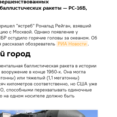
овершенствованных
аллистических ракеты — РС-16Б,
пришел "ястреб" Рональд Рейган, взявший
цию с Москвой. Однако появление у
БР остудило горячие головы за океаном. Об
я рассказал обозреватель
РИА Новости
.
й город
ентальная баллистическая ракета в истории
 вооружение в конце 1960-х. Она могла
атонны) или тяжелый (1,1 мегатонны)
ысяч километров соответственно, но США уже
РО, способными перехватывать одиночные
то на одном носителе должно быть