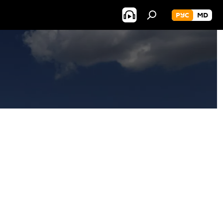
РУС
MD