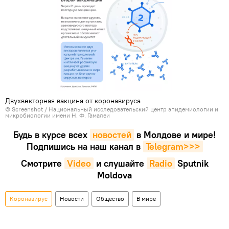
Двухвекторная вакцина от коронавируса
© Screenshot /
Национальный исследовательский центр эпидемиологии и
микробиологии имени Н. Ф. Гамалеи
Будь в курсе всех
новостей
в Молдове и мире!
Подпишись на наш канал в
Telegram>>>
Смотрите
Video
и слушайте
Radio
Sputnik
Moldova
Коронавирус
Новости
Общество
В мире