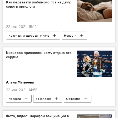
Как перевезти любимого пса на дачу:
советы кинолога
22 мая 2021, 15:15
Красивая и здоровая жизнь
Новости
В мире
Общество
Россия
Киркоров признался, кому отдано его
сердце
Алена Матвеева
22 мая 2021, 14:56
Новости
В Молдове
Общество
Культура
В мире
Общество
Фото, видео: марафон вакцинации в