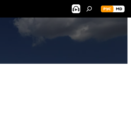
РУС
MD