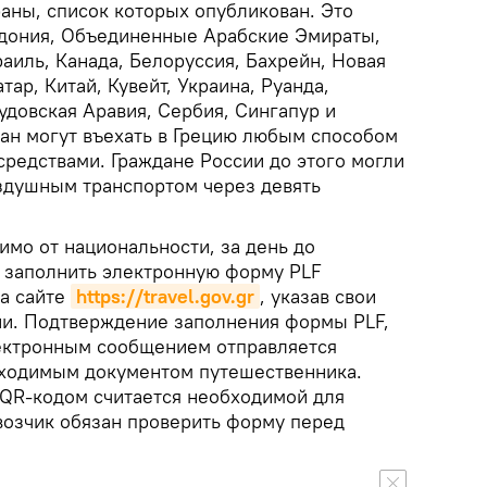
аны, список которых опубликован. Это
едония, Объединенные Арабские Эмираты,
аиль, Канада, Белоруссия, Бахрейн, Новая
ар, Китай, Кувейт, Украина, Руанда,
удовская Аравия, Сербия, Сингапур и
ран могут въехать в Грецию любым способом
редствами. Граждане России до этого могли
здушным транспортом через девять
имо от национальности, за день до
 заполнить электронную форму PLF
на сайте
https://travel.gov.gr
, указав свои
ии. Подтверждение заполнения формы PLF,
ектронным сообщением отправляется
бходимым документом путешественника.
QR-кодом считается необходимой для
евозчик обязан проверить форму перед