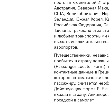
постоянных жителей 21 стр
Австралия, Северная Мак
США, Великобритания, Изр
Зеландия, Южная Корея, Кат
Российская Федерация, Са
Таиланд. Граждане этих ст
и любыми транспортными с
въехать исключительно во
аэропортов.
Путешественники, независ
прибытия в страну должны
(Passenger Locator Form) 
контактные данные в Грец
которое автоматически эл
пассажиру, считается нео
Действующая форма PLF с 
въезда в страну. Авиапер
посадкой в самолет.