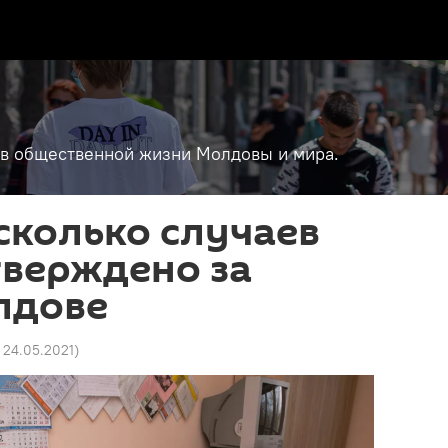
т в общественной жизни Молдовы и мира.
сколько случаев
тверждено за
лдове
6 24.05.2021
)