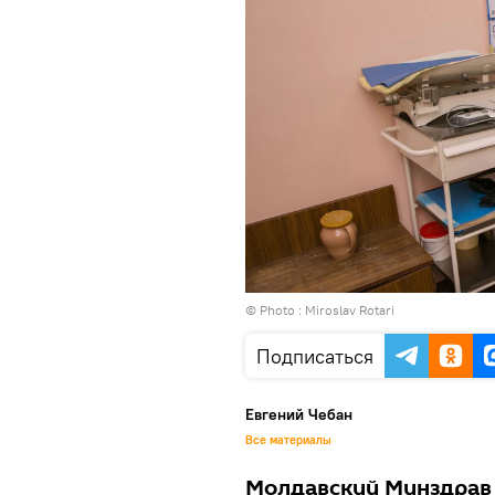
© Photo : Miroslav Rotari
Подписаться
Евгений Чебан
Все материалы
Молдавский Минздрав 