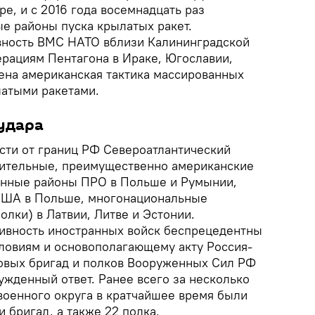
ре, и с 2016 года восемнадцать раз
е районы пуска крылатых ракет.
вность ВМС НАТО вблизи Калининградской
ерациям Пентагона в Ираке, Югославии,
ена американская тактика массированных
латыми ракетами.
 удара
сти от границ РФ Североатлантический
чительные, преимущественно американские
онные районы ПРО в Польше и Румынии,
США в Польше, многонациональные
олки) в Латвии, Литве и Эстонии.
тивность иностранных войск беспрецедентны
ловиям и основополагающему акту Россия-
овых бригад и полков Вооруженных Сил РФ
ужденный ответ. Ранее всего за несколько
военного округа в кратчайшее время были
 бригад, а также 22 полка.