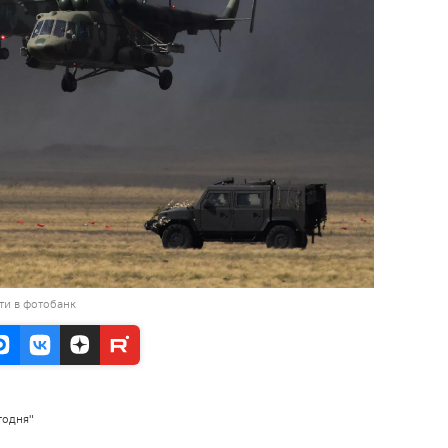
ти в фотобанк
годня"