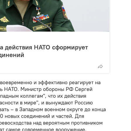
на действия НАТО сформирует
единений
своевременно и эффективно реагирует на
ть НАТО. Министр обороны РФ Сергей
падным коллегам", что их действия
асности в мире", и вынуждают Россию
вать – в Западном военном округе до конца
20 новых соединений и частей. Для
превосходства над вероятным противником
чат самое современное вооружение.