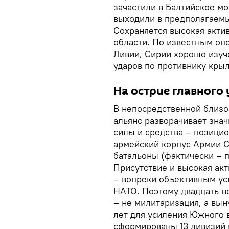
зачастили в Балтийское мо
выходили в предполагаемы
Сохраняется высокая акти
области. По известным оп
Ливии, Сирии хорошо изуч
ударов по противнику кры
На острие главного
В непосредственной близо
альянс разворачивает зна
силы и средства – позици
армейский корпус Армии 
батальоны (фактически – п
Присутствие и высокая ак
– вопреки объективным ус
НАТО. Поэтому двадцать н
– не милитаризация, а вын
лет для усиления Южного 
сформированы 13 дивизий и