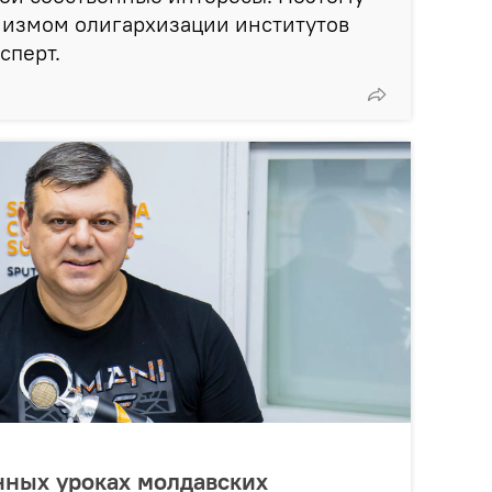
низмом олигархизации институтов
сперт.
нных уроках молдавских