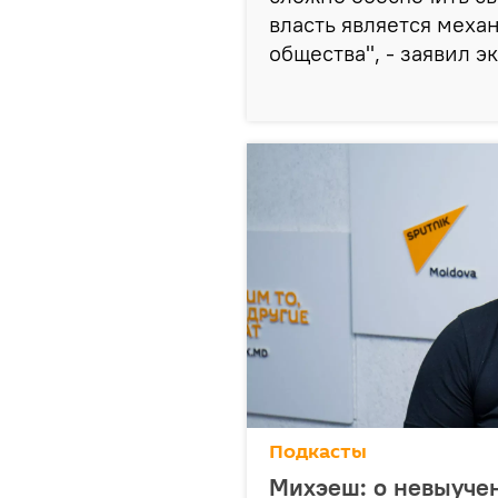
власть является меха
общества", - заявил эк
Подкасты
Михэеш: о невыуче