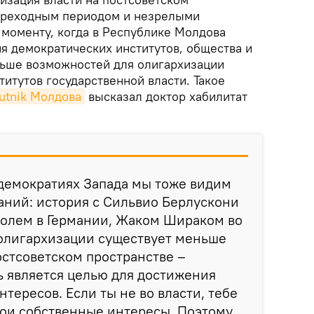
переходным периодом и незрелыми
 моменту, когда в Республике Молдова
я демократических институтов, общества и
еньше возможностей для олигархизации
титутов государственной власти. Такое
utnik Молдова
высказал доктор хабилитат
 демократиях Запада мы тоже видим
аний: история с Сильвио Берлускони
Колем в Германии, Жаком Шираком во
 олигархизации существует меньше
остсоветском пространстве –
ть является целью для достижения
тересов. Если ты не во власти, тебе
вои собственные интересы. Поэтому