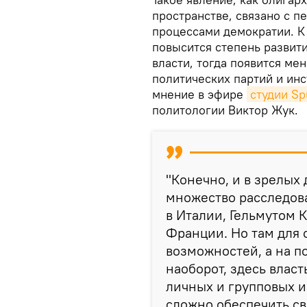
пространстве, связано с 
процессами демократии. К
повысится степень развити
власти, тогда появится м
политических партий и инс
мнение в эфире
студии Sp
политологии Виктор Жук.
"Конечно, и в зрелых
множество расследов
в Италии, Гельмутом 
Франции. Но там для
возможностей, а на п
наоборот, здесь влас
личных и групповых ин
сложно обеспечить с