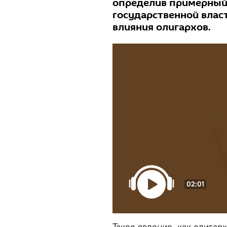
определив примерный
государственной влас
влияния олигархов.
02:01
Такое явление, как олигар