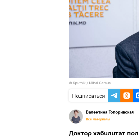
© Sputnik / Mihai Caraus
Подписаться
Валентина Топоривская
Все материалы
Доктор хабилитат пол