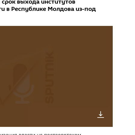
 срок выхода институтов
ти в Республике Молдова из-под
хизация власти на постсоветском