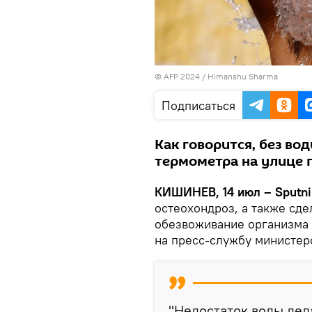
© AFP 2024 / Himanshu Sharma
Подписаться
Как говорится, без во
термометра на улице п
КИШИНЕВ, 14 июл – Sputni
остеохондроз, а также сд
обезвоживание организма 
на пресс-службу министер
"Недостаток воды де