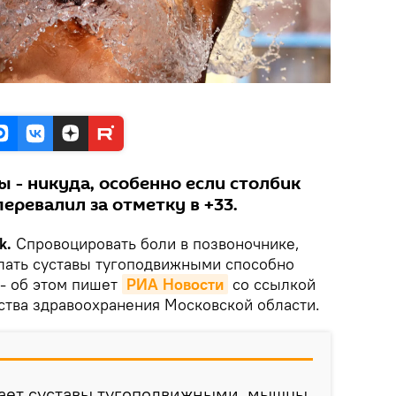
ды - никуда, особенно если столбик
еревалил за отметку в +33.
k.
Спровоцировать боли в позвоночнике,
елать суставы тугоподвижными способно
- об этом пишет
РИА Новости
со ссылкой
ства здравоохранения Московской области.
лает суставы тугоподвижными, мышцы