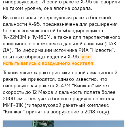
гиперзвуковые. И если о ракете Х-95 заговорили
на таком уровне, она вполне созрела.
Высокоточная гиперзвуковая ракета большой
дальности Х-95, предназначена для расширения
боевых возможностей бомбардировщиков
Ту-22М3М и Ту-160М, а также для перспективного
авиационного комплекса дальней авиации (ПАК
ДА). По информации источника РИА "Новости",
опытные образцы изделия Х-95
уже 
испытывались с воздушного носителя
.
Технические характеристики новой авиационной
ракеты не приводятся, однако известно, что
гиперзвуковая ракета Х-47М "Кинжал" имеет
скорость до 12 Махов и дальность полета более
2000 км – без учета боевого радиуса носителя
МИГ-31К (гиперзвуковой ракетный комплекс
"Кинжал" принят на вооружение в 2018 году).