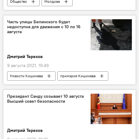
Общество
Молдова
Россотрудничество
школьники
В Молдове
Часть улицы Белинского будет
недоступна для движения с 10 по 16
августа
Дмитрий Терехов
9 августа 2021, 19:49
Новости Кишинева
примэрия Кишинева
дорожные работы
ограничение движения
Президент Санду созывает 10 августа
Высший совет безопасности
Дмитрий Терехов