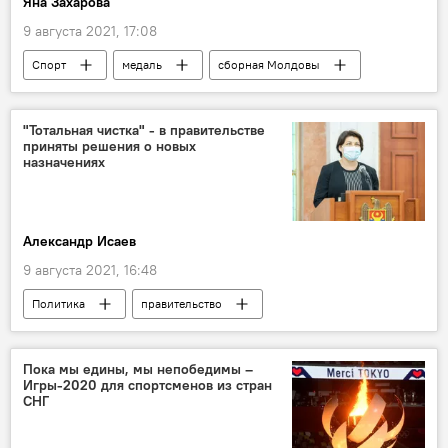
Яна Захарова
9 августа 2021, 17:08
Спорт
медаль
сборная Молдовы
результаты
Сергей Тарновский
Токио
Олимпиада
"Тотальная чистка" - в правительстве
приняты решения о новых
назначениях
Александр Исаев
9 августа 2021, 16:48
Политика
правительство
госсекретарь
премьер-министр
Пока мы едины, мы непобедимы –
Игры-2020 для спортсменов из стран
СНГ