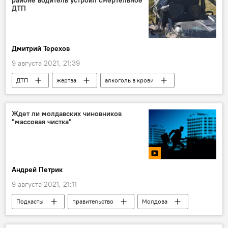
ДТП
Дмитрий Терехов
9 августа 2021, 21:39
ДТП
жертва
алкоголь в крови
Общество
В Молдове
Ждет ли молдавских чиновников
"массовая чистка"
Андрей Петрик
9 августа 2021, 21:11
Подкасты
правительство
Молдова
Наталья Гаврилица