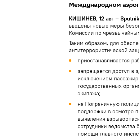
Международном аэроп
КИШИНЕВ, 12 авг – Sputni
введены новые меры безо
Комиссии по чрезвычайным
Таким образом, для обесп
антитеррористической защ
приостанавливается раб
запрещается доступ в з
исключением пассажиро
государственных органо
экипажа;
на Пограничную полици
поддержки в осмотре п
выявления взрывоопасн
сотрудники ведомства 
помощи главного инспе