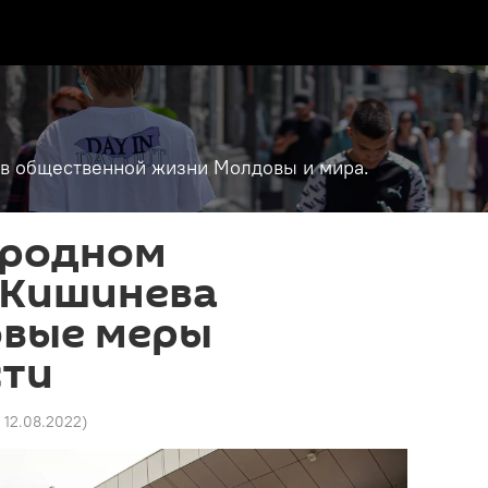
т в общественной жизни Молдовы и мира.
ародном
 Кишинева
овые меры
сти
5 12.08.2022
)