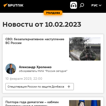
РУС
Молдова
Новости от 10.02.2023
СВО: безальтернативное наступление
ВС России
Александр Хроленко
обозреватель МИА "Россия сегодня"
10 февраля 2023, 22:00
Спецоперация России по защите Донбасса
наступление
ВС РФ
Полтора года демагогии – кабмин
Гаврилицы ушел в отставку