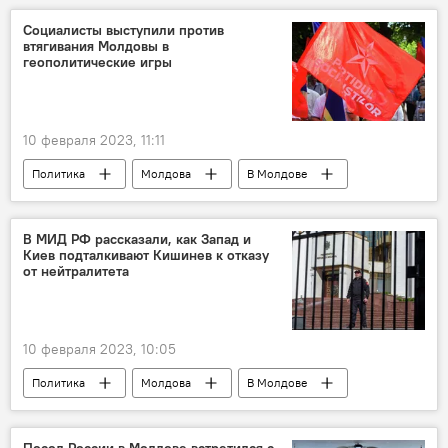
Социалисты выступили против
втягивания Молдовы в
геополитические игры
10 февраля 2023, 11:11
Политика
Молдова
В Молдове
Партия социалистов Республики Молдова
В МИД РФ рассказали, как Запад и
Киев подталкивают Кишинев к отказу
от нейтралитета
10 февраля 2023, 10:05
Политика
Молдова
В Молдове
нейтралитет
МИД РФ
Посол России в Молдове встретился с