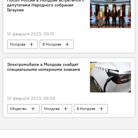
депутатами Народного собрания
Гагаузии
10 февраля 2023, 09:10
Молдова
В Молдове
Посольство России в Молдове
Олег Васнецов
Гагаузия
Электромобили в Молдове снабдят
специальными номерными знаками
10 февраля 2023, 08:00
Общество
Молдова
В Молдове
автомобильные номера
номерные знаки