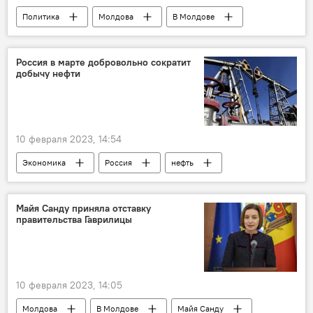
Политика
Молдова
В Молдове
Майя Санду
правительство
Дорин Речан
Россия в марте добровольно сократит
добычу нефти
10 февраля 2023, 14:54
Экономика
Россия
нефть
Александр Новак
Майя Санду приняла отставку
правительства Гаврилицы
10 февраля 2023, 14:05
Молдова
В Молдове
Майя Санду