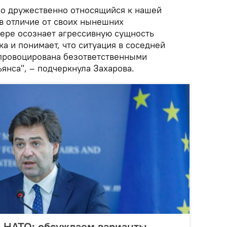
но дружественно относящийся к нашей
в отличие от своих нынешних
мере осознает агрессивную сущность
а и понимает, что ситуация в соседней
провоцирована безответственными
янса", – подчеркнула Захарова.
е НАТО: обсуждаем варианты