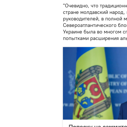
"Очевидно, что традицион
стране молдавский народ, 
руководителей, в полной 
Североатлантического блок
Украине была во многом с
попытками расширения аль
Попеску на саммит