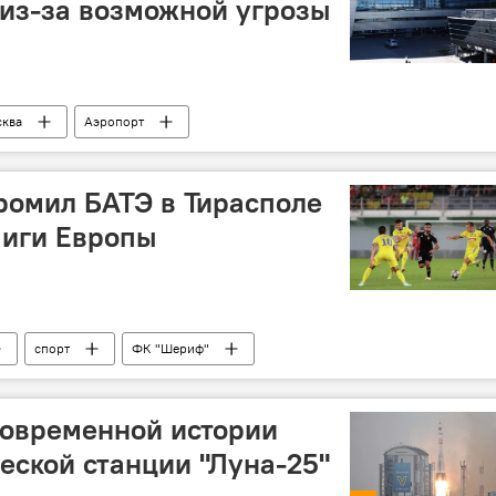
из-за возможной угрозы
ква
Аэропорт
ромил БАТЭ в Тирасполе
Лиги Европы
спорт
ФК "Шериф"
современной истории
еской станции "Луна-25"