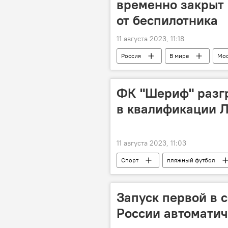
временно закрыт 
от беспилотника
11 августа 2023, 11:18
Россия
В мире
Мос
ФК "Шериф" разг
в квалификации 
11 августа 2023, 11:03
Спорт
пляжный футбол
Запуск первой в 
России автоматич