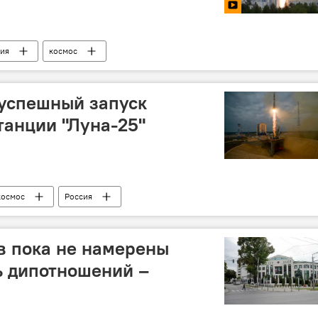
ия
космос
 успешный запуск
танции "Луна-25"
космос
Россия
в пока не намерены
ь дипотношений –