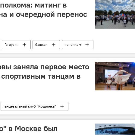
сполкома: митинг в
на и очередной перенос
Гагаузия
башкан
исполком
вы заняла первое место
 спортивным танцам в
танцевальный клуб "Кодрянка"
о" в Москве был