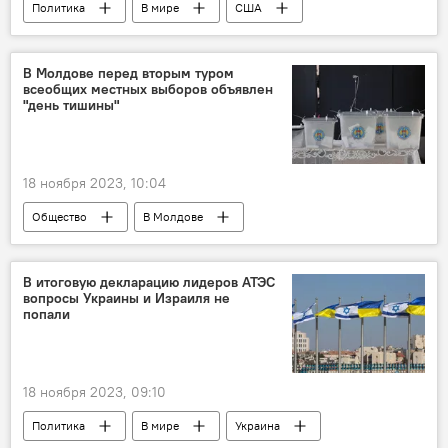
Политика
В мире
США
Китай
Си Цзиньпин
Джо Байден
В Молдове перед вторым туром
всеобщих местных выборов объявлен
"день тишины"
18 ноября 2023, 10:04
Общество
В Молдове
местные выборы
В итоговую декларацию лидеров АТЭС
вопросы Украины и Израиля не
попали
18 ноября 2023, 09:10
Политика
В мире
Украина