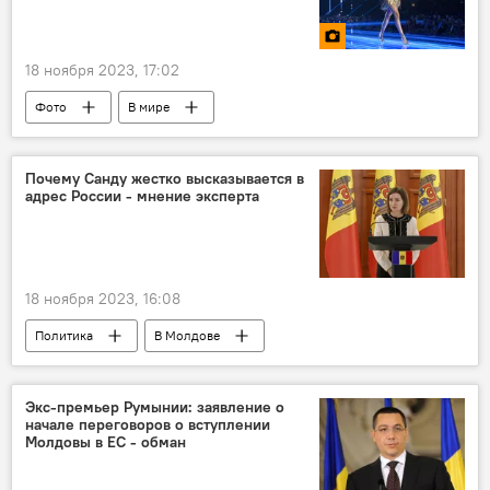
18 ноября 2023, 17:02
Фото
В мире
Почему Санду жестко высказывается в
адрес России - мнение эксперта
18 ноября 2023, 16:08
Политика
В Молдове
Приднестровье
Майя Санду
Россия
двусторонние отношения
Экс-премьер Румынии: заявление о
начале переговоров о вступлении
Молдовы в ЕС - обман