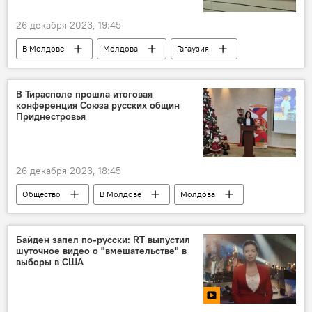
26 декабря 2023, 19:45
В Молдове
Молдова
Гагаузия
В Тирасполе прошла итоговая
конференция Союза русских общин
Приднестровья
26 декабря 2023, 18:45
Общество
В Молдове
Молдова
Приднестровье
Союз русских общин Приднестровья
Байден запел по-русски: RT выпустил
шуточное видео о "вмешательстве" в
выборы в США