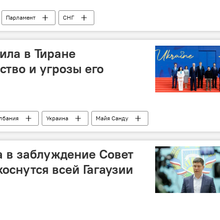
Парламент
СНГ
ила в Тиране
ство и угрозы его
лбания
Украина
Майя Санду
а в заблуждение Совет
коснутся всей Гагаузии