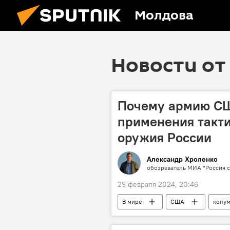
Молдова
Новости от 
Почему армию СШ
применения такти
оружия России
Александр Хроленко
обозреватель МИА "Россия с
29 февраля 2024, 20:46
В мире
США
колум