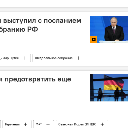
 выступил с посланием
обранию РФ
димир Путин
Федеральное собрание
я предотвратить еще
Германия
ФРГ
Северная Корея (КНДР)