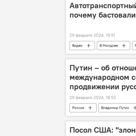
Автотранспортный
почему бастовали
29 февраля 2024, 19:51
Видео
В Молдове
пассажироперевозки
проте
Путин – об отнош
международном с
продвижении русс
29 февраля 2024, 18:52
Россия
Владимир Путин
Посол США: "зло