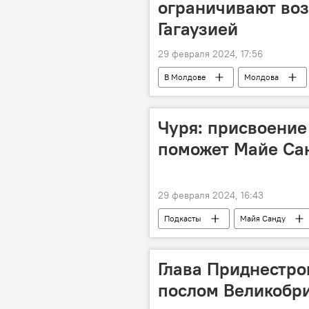
ограничивают воз
Гагаузией
29 февраля 2024, 17:56
В Молдове
Молдова
Чуря: присвоение
поможет Майе Са
29 февраля 2024, 16:43
Подкасты
Майя Санду
Президентские выборы и еврорефер
Глава Приднестро
послом Великобр