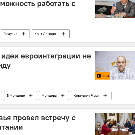
можность работать с
Гагаузия
Кент Логсдон
 идеи евроинтеграции не
нду
1:58
В Молдове
Молдова
Корнелиу Чуря
ендум-2024
вья провел встречу с
итании