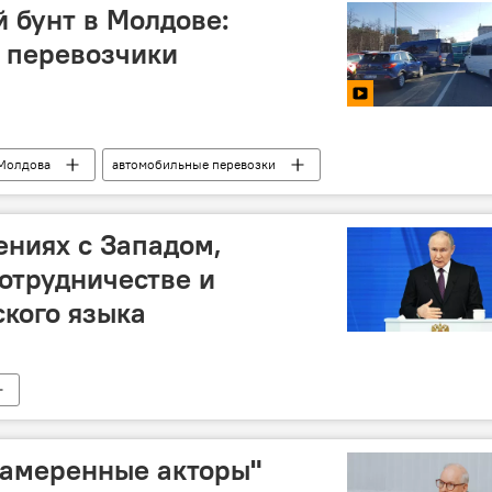
 бунт в Молдове:
 перевозчики
Молдова
автомобильные перевозки
ст
ениях с Западом,
отрудничестве и
кого языка
намеренные акторы"