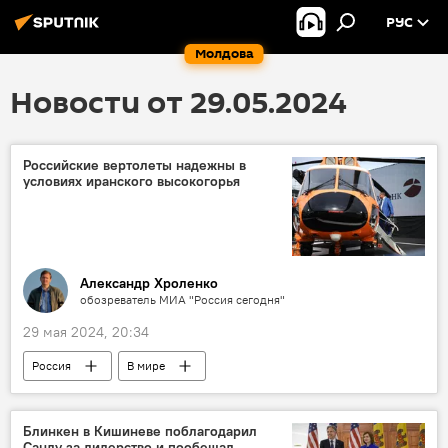
РУС
Молдова
Новости от 29.05.2024
Российские вертолеты надежны в
условиях иранского высокогорья
Александр Хроленко
обозреватель МИА "Россия сегодня"
29 мая 2024, 20:34
Россия
В мире
Блинкен в Кишиневе поблагодарил
Санду за лидерство и пообещал