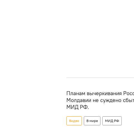
Планам вычеркивания Росс
Молдавии не суждено сбыт
МИД РФ.
Видео
В мире
МИД РФ