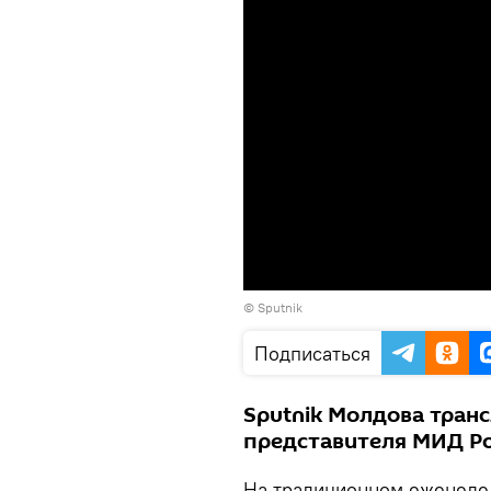
© Sputnik
Подписаться
Sputnik Молдова тран
представителя МИД Ро
На традиционном еженеде