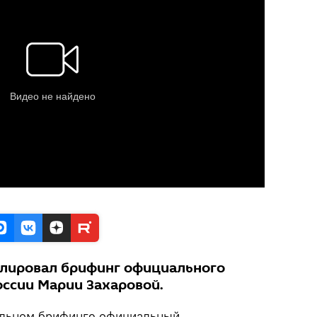
слировал брифинг официального
ссии Марии Захаровой.
льном брифинге официальный