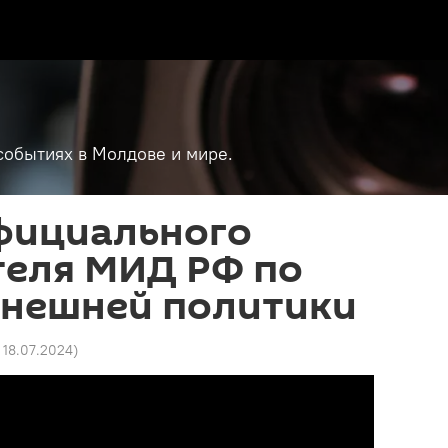
событиях в Молдове и мире.
фициального
теля МИД РФ по
внешней политики
8 18.07.2024
)