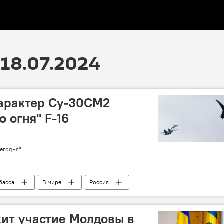
18.07.2024
характер Су-30СМ2
о огня" F-16
егодня"
басса
В мире
Россия
ит участие Молдовы в