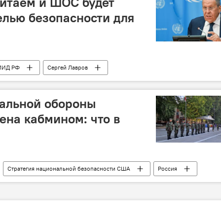
Китаем и ШОС будет
елью безопасности для
МИД РФ
Сергей Лавров
нальной обороны
на кабмином: что в
Стратегия национальной безопасности США
Россия