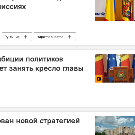
миссиях
Румыния
миротворчество
мбиции политиков
ет занять кресло главы
ван новой стратегией
ы