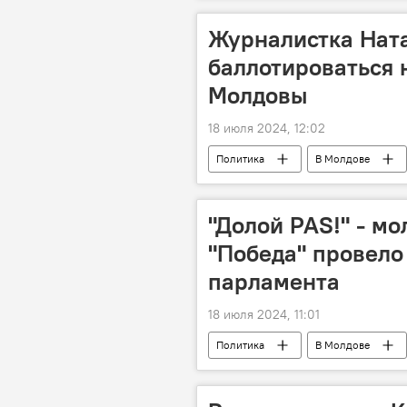
Журналистка Ната
баллотироваться 
Молдовы
18 июля 2024, 12:02
Политика
В Молдове
"Долой PAS!" - м
"Победа" провело
парламента
18 июля 2024, 11:01
Политика
В Молдове