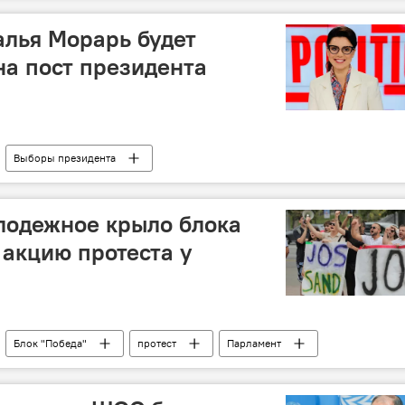
лья Морарь будет
на пост президента
Выборы президента
олодежное крыло блока
 акцию протеста у
Блок "Победа"
протест
Парламент