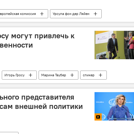
вропейская комиссия
Урсула фон дер Ляйен
осу могут привлечь к
твенности
Игорь Гросу
Марина Таубер
спикер
ьного представителя
сам внешней политики