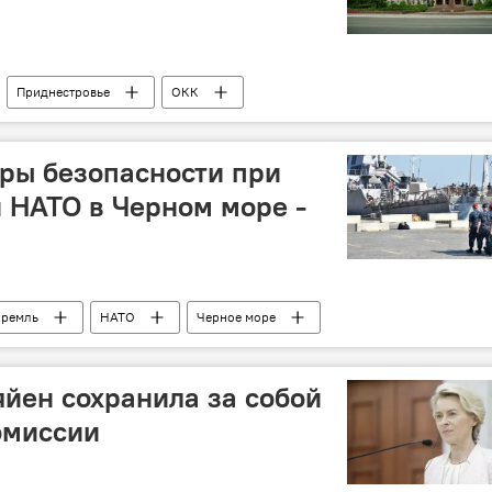
Приднестровье
ОКК
ры безопасности при
 НАТО в Черном море -
ремль
НАТО
Черное море
яйен сохранила за собой
омиссии