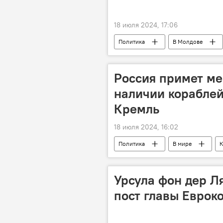
18 июля 2024, 17:06
Политика
В Молдове
Россия примет ме
наличии кораблей
Кремль
18 июля 2024, 16:02
Политика
В мире
К
Дмитрий Песков
Россия
Урсула фон дер Л
пост главы Еврок