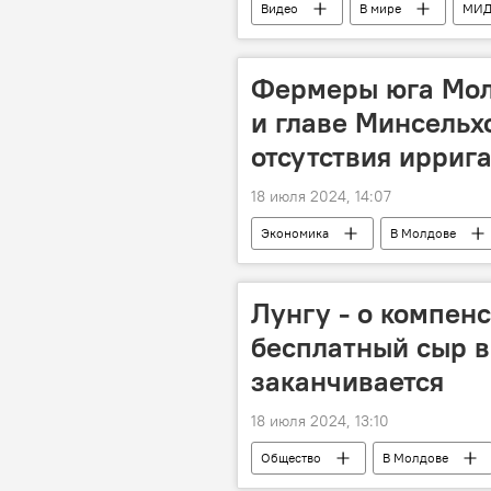
Видео
В мире
МИД
Фермеры юга Мол
и главе Минсельх
отсутствия ирриг
18 июля 2024, 14:07
Экономика
В Молдове
Лунгу - о компен
бесплатный сыр 
заканчивается
18 июля 2024, 13:10
Общество
В Молдове
Партия "Шанс"