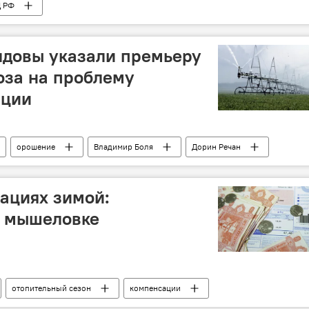
 РФ
довы указали премьеру
оза на проблему
ации
орошение
Владимир Боля
Дорин Речан
сациях зимой:
в мышеловке
отопительный сезон
компенсации