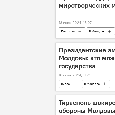
миротворческих 
18 июля 2024, 18:07
Политика
В Молдове
Президентские а
Молдовы: кто мож
государства
18 июля 2024, 17:41
Видео
В Молдове
Тирасполь шокиро
обороны Молдов