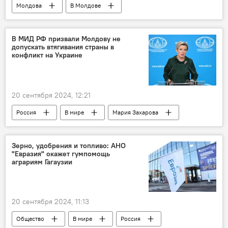
Молдова
В Молдове
Александр Стояногло
Президентские выборы и еврореферендум-2024
В МИД РФ призвали Молдову не
допускать втягивания страны в
конфликт на Украине
20 сентября 2024, 12:21
Россия
В мире
Мария Захарова
Молдова
МИД РФ
Зерно, удобрения и топливо: АНО
"Евразия" окажет гумпомощь
аграриям Гагаузии
20 сентября 2024, 11:13
Общество
В мире
Россия