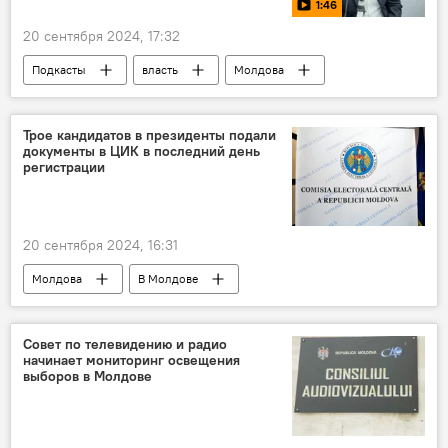
1:46
20 сентября 2024, 17:32
Подкасты
власть
Молдова
В Молдове
Президентские выборы и еврореферендум-2024
Трое кандидатов в президенты подали
документы в ЦИК в последний день
регистрации
20 сентября 2024, 16:31
Молдова
В Молдове
Президентские выборы и еврореферендум-2024
Cовет по телевидению и радио
начинает мониторинг освещения
выборов в Молдове