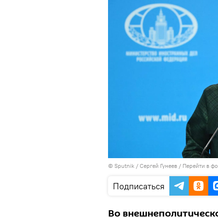
© Sputnik / Сергей Гунеев
/
Перейти в ф
Подписаться
Во внешнеполитическо