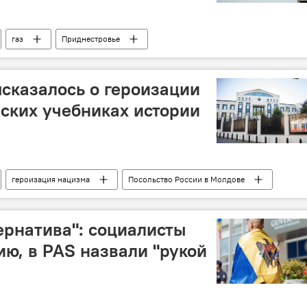
газ
Приднестровье
сказалось о героизации
ских учебниках истории
героизация нацизма
Посольство России в Молдове
ернатива": социалисты
ию, в PAS назвали "рукой