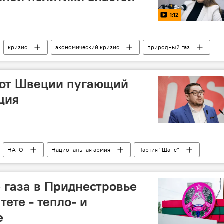
1:12
кризис
экономический кризис
природный газ
 от Швеции пугающий
ция
НАТО
Национальная армия
Партия "Шанс"
 газа в Приднестровье
тете - тепло- и
е