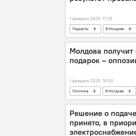
1 февраля 2025, 17:26
Подкасты
В Молдове
Молдова получит
подарок – оппози
1 февраля 2025, 16:00
Политика
В Молдове
Решение о подаче
принято, в приори
электроснабжени