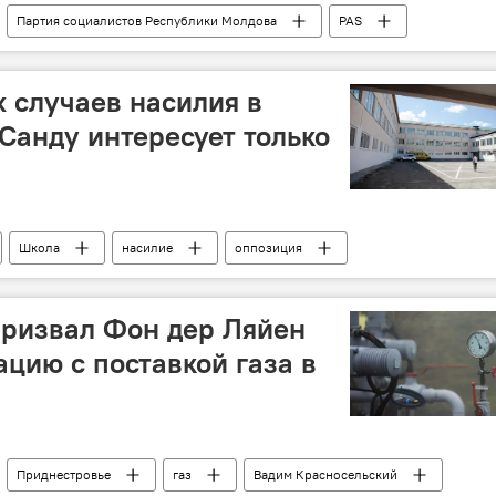
Партия социалистов Республики Молдова
PAS
х случаев насилия в
Санду интересует только
Школа
насилие
оппозиция
призвал Фон дер Ляйен
ацию с поставкой газа в
Приднестровье
газ
Вадим Красносельский