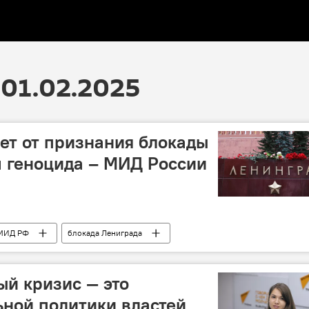
01.02.2025
ет от признания блокады
 геноцида – МИД России
МИД РФ
блокада Лениграда
ый кризис — это
ьной политики властей