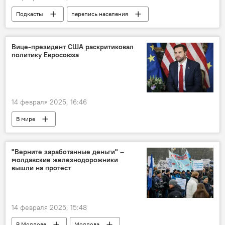
Подкасты
перепись населения
перепись
В Молдове
Молдова
Николай Паскару
Вице-президент США раскритиковал
политику Евросоюза
14 февраля 2025, 16:46
В мире
Мюнхенская конференция по безопасности
США
Европейский союз
"Верните заработанные деньги" –
молдавские железнодорожники
вышли на протест
14 февраля 2025, 15:48
В Молдове
Молдова