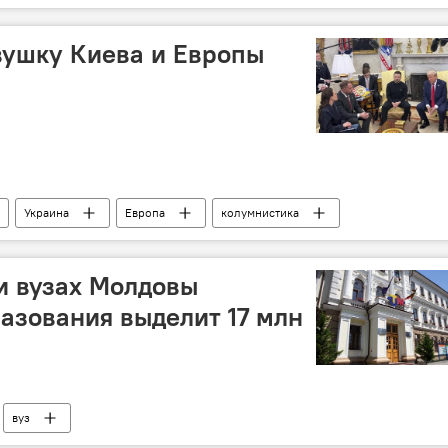
вушку Киева и Европы
Украина
Европа
колумнистика
и вузах Молдовы
азования выделит 17 млн
вуз