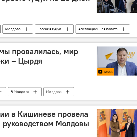
Молдова
Евгения Гуцул
Апелляционная палата
мы провалилась, мир
оки – Цырдя
13:38
В Молдове
Молдова
нии в Кишиневе провела
м руководством Молдовы