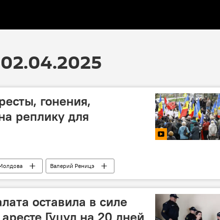
02.04.2025
ресты, гонения,
 на реплику для
Молдова
Валерий Реницэ
лата оставила в силе
аресте Гуцул на 20 дней