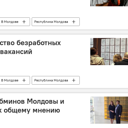
В Молдове
Республика Молдова
зработица
ство безработных
 вакансий
В Молдове
Республика Молдова
аселения
безработные
вакансии
абминов Молдовы и
к общему мнению