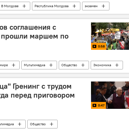
В Молдове
Республика Молдова
экзамен
пересдача
ований Республики Молдова
ов соглашения с
 прошли маршем по
0:58
 мире
Мультимедиа
Общество
Экономика
ца" Гренинг с трудом
уда перед приговором
0:47
ьтимедиа
Общество