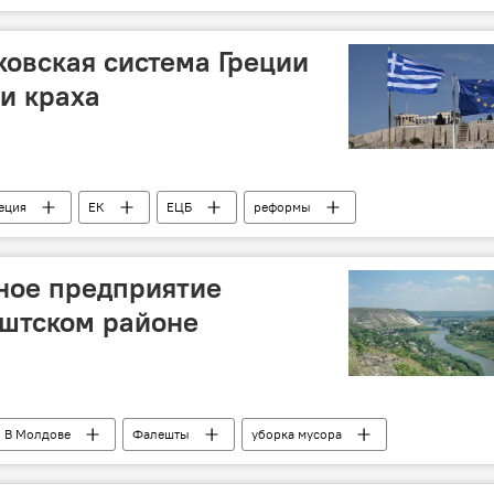
ковская система Греции
ни краха
еция
ЕК
ЕЦБ
реформы
ное предприятие
ештском районе
В Молдове
Фалешты
уборка мусора