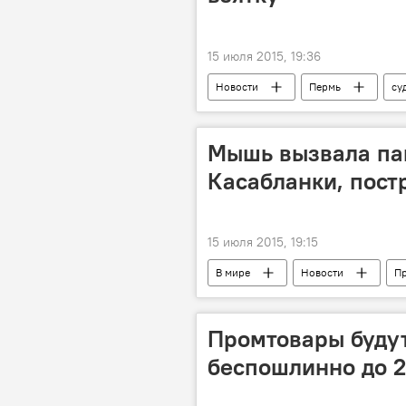
15 июля 2015, 19:36
Новости
Пермь
су
Мышь вызвала па
Касабланки, пост
15 июля 2015, 19:15
В мире
Новости
П
мечеть
мышь
пани
Промтовары буду
беспошлинно до 2