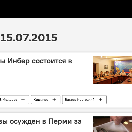
15.07.2015
ы Инбер состоится в
В Молдове
Кишинев
Виктор Костецкий
р
вы осужден в Перми за