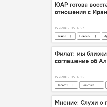
ЮАР готова восст
отношения с Ира
15 июля 2015, 17:27
В мире
Новости
И
нефть
Филат: мы близки
соглашение об Ал
15 июля 2015, 17:16
Новости
Политика
Мариан Лупу
Михай Гимпу
правительство
переговоры
Мнение: Слухи о 