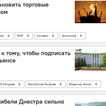
ановить торговые
ном
ран
ЮАР
поставки
Экономика
 к тому, чтобы подписать
ьянсе
В Молдове
Республика Молдова
Владимир Филат
альянс
парламентское большинство
гибели Днестра сильно