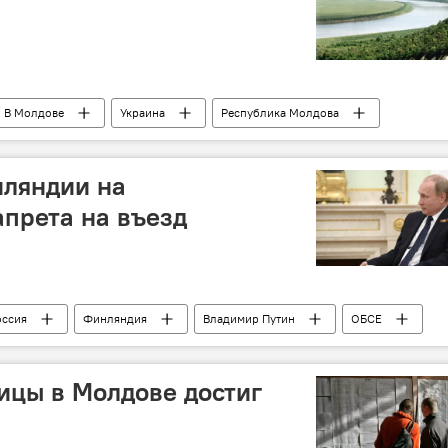
В Молдове
Украина
Республика Молдова
нляндии на
апрета на въезд
оссия
Финляндия
Владимир Путин
ОБСЕ
ицы в Молдове достиг