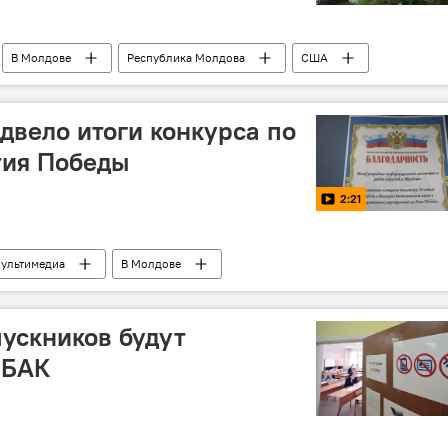
В Молдове
Республика Молдова
США
кон
двело итоги конкурса по
тия Победы
2:21
ультимедиа
В Молдове
пускников будут
 БАК