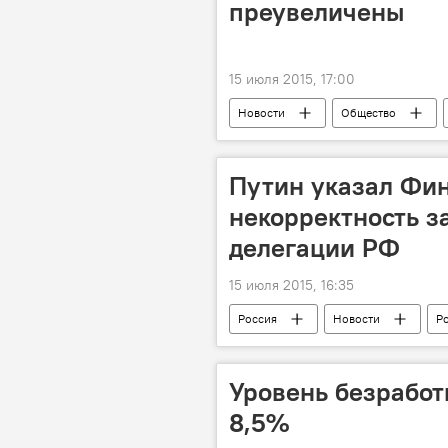
преувеличены
15 июля 2015, 17:00
Новости
Общество
Днестр
экология
Путин указал Фи
некорректность з
делегации РФ
15 июля 2015, 16:35
Россия
Новости
Р
ПА ОБСЕ
запрет
Уровень безработ
8,5%