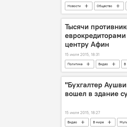
Новости
Общество
бакалавр
повторная сессия
Министерство образования и исслед
Тысячи противник
еврокредиторами
центру Афин
15 июля 2015, 18:31
Политика
Видео
В
"Бухгалтер Аушви
вошел в здание с
15 июля 2015, 18:27
Видео
В мире
Мул