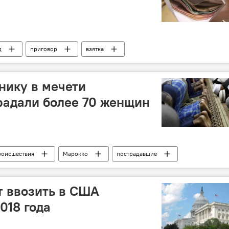
д
приговор
взятка
нику в мечети
радали более 70 женщин
роисшествия
Марокко
пострадавшие
ка
давка
т ввозить в США
018 года