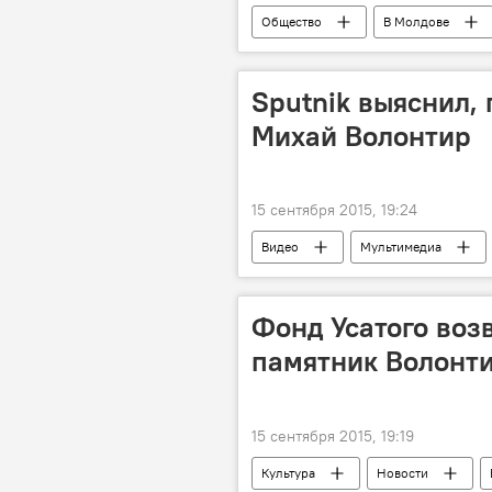
Общество
В Молдове
утрата
Молдова прощается 
Sputnik выяснил, 
Михай Волонтир
15 сентября 2015, 19:24
Видео
Мультимедиа
Молдова прощается с Михаем Волон
Фонд Усатого воз
памятник Волонт
15 сентября 2015, 19:19
Культура
Новости