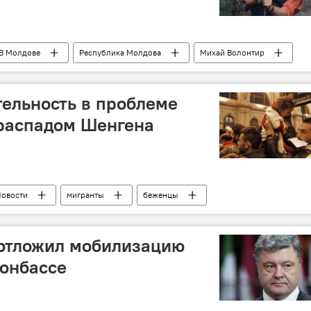
В Молдове
Республика Молдова
Михай Волонтир
тиром
тельность в проблеме
 распадом Шенгена
овости
мигранты
беженцы
отложил мобилизацию
Донбассе