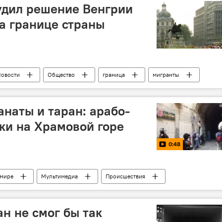
дил решение Венгрии
на границе страны
овости
Общество
граница
мигранты
наты и таран: арабо-
ки на Храмовой горе
0:48
 мире
Мультимедиа
Происшествия
н не смог бы так