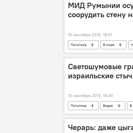
МИД Румынии осу
соорудить стену 
15 сентября 2015, 18:51
Политика
В мире
Н
беженцы
Светошумовые гра
израильские стыч
15 сентября 2015, 18:49
Политика
Видео
В
Черарь: даже цыга