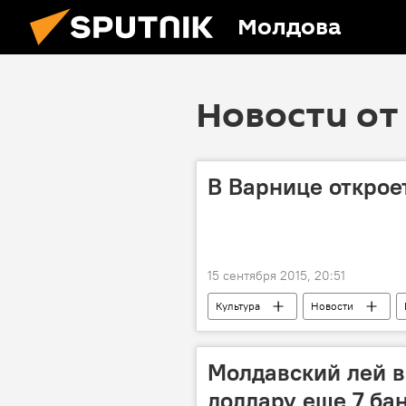
Молдова
Новости от 
В Варнице откроет
15 сентября 2015, 20:51
Культура
Новости
Варница
Карл XII
Молдавский лей в
доллару еще 7 бан