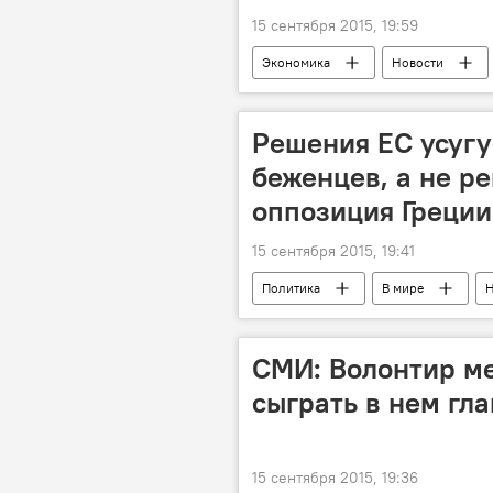
15 сентября 2015, 19:59
Экономика
Новости
Национальное бюро статистики
Решения ЕС усуг
беженцев, а не ре
оппозиция Греции
15 сентября 2015, 19:41
Политика
В мире
Н
беженцы
контроль
миграционный кризис
СМИ: Волонтир ме
сыграть в нем гл
15 сентября 2015, 19:36