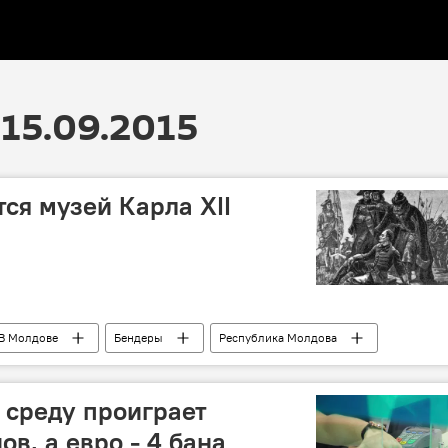
15.09.2015
ся музей Карла XII
В Молдове
Бендеры
Республика Молдова
музей
 среду проиграет
ов, а евро - 4 бана