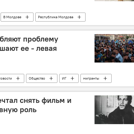
В Молдове
Республика Молдова
ВВП
убляют проблему
шают ее - левая
овости
Общество
ИГ
мигранты
границы
шенген
Европа
чтал снять фильм и
авную роль