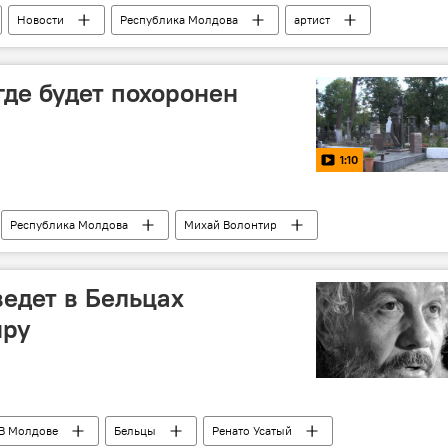
Новости
Республика Молдова
артист
с Михаем Волонтиром
где будет похоронен
1:10
Республика Молдова
Михай Волонтир
тиром
Кишинев
ведет в Бельцах
иру
В Молдове
Бельцы
Ренато Усатый