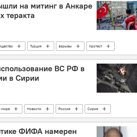
ышли на митинг в Анкаре
х теракта
бщество
Турция
взрывы
протест
использование ВС РФ в
ии в Сирии
В мире
Новости
Россия
Сирия
наземная операция
Владимир Путин
 этике ФИФА намерен