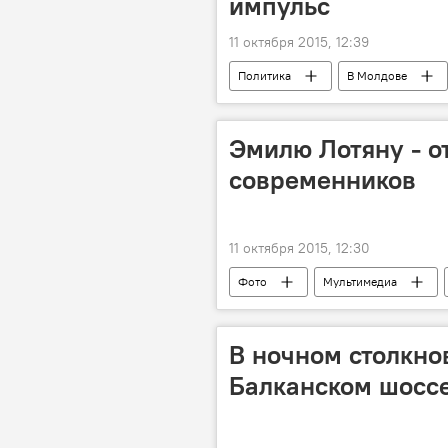
импульс
11 октября 2015, 12:39
Политика
В Молдове
Новости Кишинева
Украина
Эмилю Лотяну - о
современников
11 октября 2015, 12:30
Фото
Мультимедиа
Светлана Тома
Евгений Дога
Кинофестиваль "Свидание с Россией
В ночном столкно
Балканском шоссе