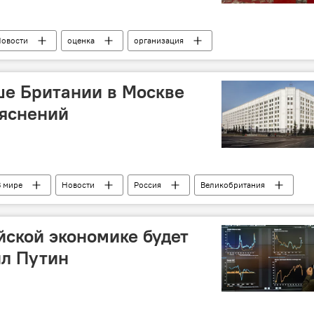
овости
оценка
организация
сь
ше Британии в Москве
ъяснений
В мире
Новости
Россия
Великобритания
нота
заявления
йской экономике будет
ил Путин