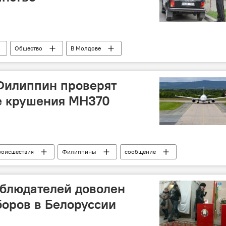
Общество
В Молдове
Филиппин проверят
е крушения MH370
роисшествия
Филиппины
сообщение
обломки
аблюдателей доволен
оров в Белоруссии