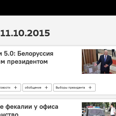
11.10.2015
 5.0: Белоруссия
им президентом
овости
обобщение
Выборы президента
е фекалии у офиса
анство