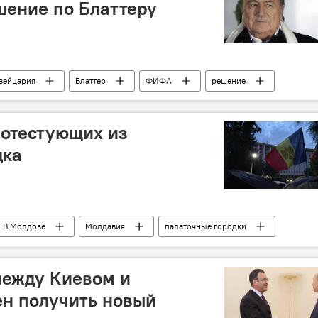
шение по Блаттеру
вейцария
Блаттер
ФИФА
решение
Спорт
ротестующих из
дка
В Молдове
Молдавия
палаточные городки
одон
антиправительственный протест
между Киевом и
н получить новый