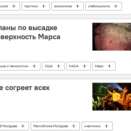
оссия
прогноз
экономика
стабильность
ланы по высадке
оверхность Марса
ука и технологии
США
НАСА
Марс
е согреет всех
В Молдове
Республика Молдова
участники