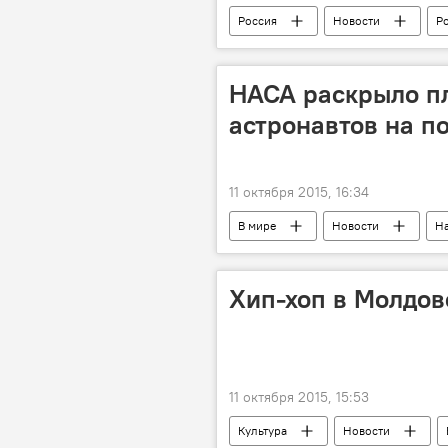
Россия
Новости
Р
Владимир Путин
НАСА раскрыло п
астронавтов на п
11 октября 2015, 16:34
В мире
Новости
На
освоение
Хип-хоп в Молдов
11 октября 2015, 15:53
Культура
Новости