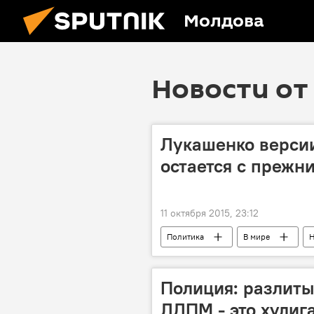
Молдова
Новости от 
Лукашенко версии
остается с прежн
11 октября 2015, 23:12
Политика
В мире
Н
Беларусь
Полиция: разлиты
ЛДПМ - это хулиг