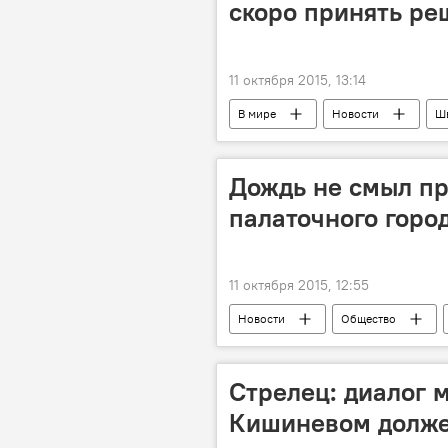
скоро принять ре
11 октября 2015, 13:14
В мире
Новости
Ш
срок
отстранение
Дождь не смыл п
палаточного горо
11 октября 2015, 12:55
Новости
Общество
Новости Кишинева
Игорь Д
Ренато Усатый
Стрелец: диалог 
Кишиневом долже