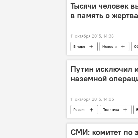
Тысячи человек в
в память о жертва
11 октября 2015, 14:33
В мире
Новости
О
митинг
Путин исключил 
наземной операц
11 октября 2015, 14:05
Россия
Политика
вероятность
исключение
Военная операция России в Сирии
СМИ: комитет по