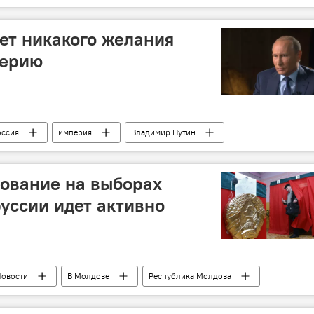
нет никакого желания
перию
оссия
империя
Владимир Путин
ование на выборах
уссии идет активно
овости
В Молдове
Республика Молдова
Беларусь
выборы