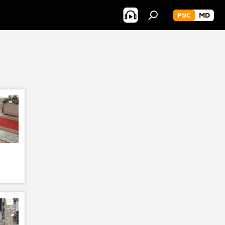
РУС
MD