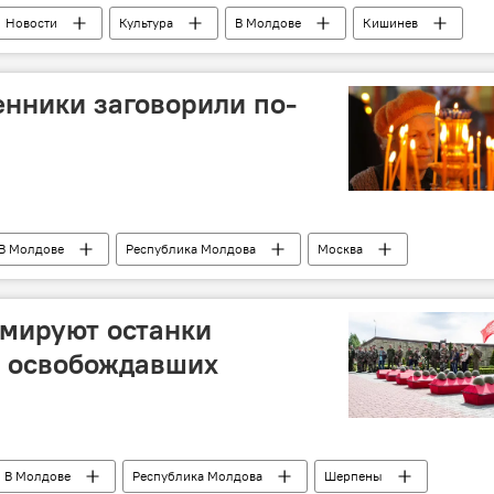
Новости
Культура
В Молдове
Кишинев
"С улицы Роз"
театр
сцена
фестиваль
нники заговорили по-
В Молдове
Республика Молдова
Москва
Владимир
церковь
храм
умируют останки
, освобождавших
В Молдове
Республика Молдова
Шерпены