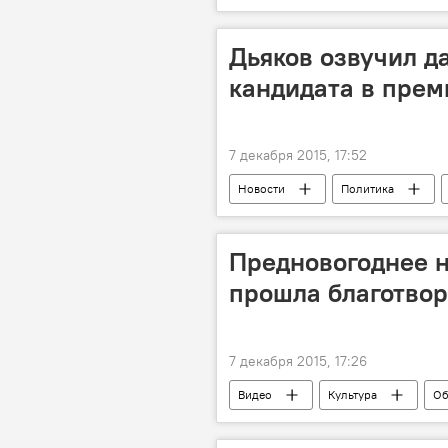
Алексей Петрович
Август
Великая Отечественная война
Дьяков озвучил д
эксгумация
захоронение
кандидата в пре
7 декабря 2015, 17:52
Новости
Политика
ЛДПМ
Демократическая па
Предновогоднее н
прошла благотвор
7 декабря 2015, 17:26
Видео
Культура
Об
Кишинев
Молдавия