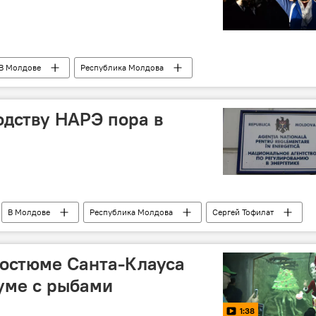
В Молдове
Республика Молдова
евреи
праздник
Ханука
одству НАРЭ пора в
В Молдове
Республика Молдова
Сергей Тофилат
костюме Санта-Клауса
уме с рыбами
1:38