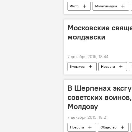
Фото
Мультимедиа
Республика Молдова
театр 
Московские свяще
молдавски
7 декабря 2015, 18:44
Культура
Новости
Вадим Кейбаш
митрополит 
В Шерпенах эксг
советских воинов
Молдову
7 декабря 2015, 18:21
Новости
Общество