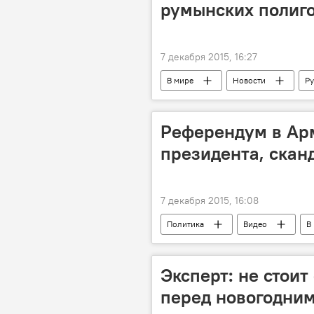
румынских полиг
7 декабря 2015, 16:27
В мире
Новости
Р
Министерство обороны
вое
Референдум в Арм
президента, скан
7 декабря 2015, 16:08
Политика
Видео
В
Эксперт: не стоит
перед новогодни