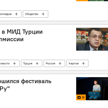
ьтимедиа
Общество
 в МИД Турции
ипмиссии
овости
Турция
Россия
Карлов
миссия
МИД
ршился фестиваль
Ру"
12