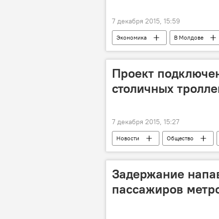
7 декабря 2015, 15:59
Экономика
В Молдове
Проект подключен
столичных тролле
7 декабря 2015, 15:27
Новости
Общество
Георгий Моргоч
интернет
примэрия
Задержание напа
пассажиров метр