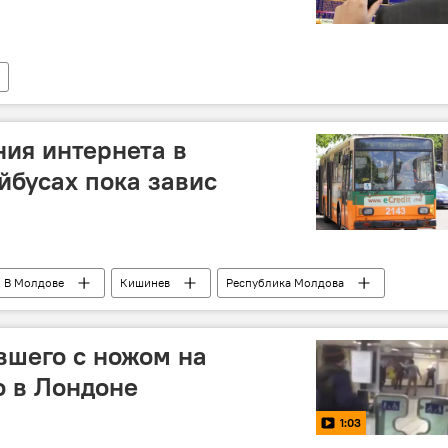
ия интернета в
йбусах пока завис
В Молдове
Кишинев
Республика Молдова
документы
троллейбус
Wi-Fi
вшего с ножом на
о в Лондоне
1:03