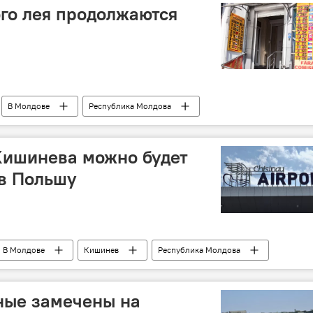
го лея продолжаются
В Молдове
Республика Молдова
доллар
евро
 Кишинева можно будет
 в Польшу
В Молдове
Кишинев
Республика Молдова
ные замечены на