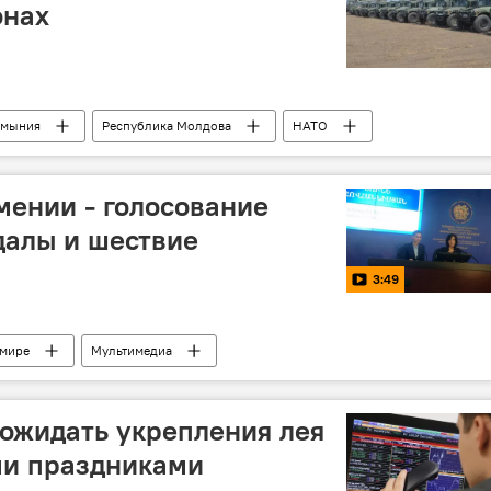
онах
умыния
Республика Молдова
НАТО
нные учения
ении - голосование
далы и шествие
3:49
 мире
Мультимедиа
 ожидать укрепления лея
ми праздниками