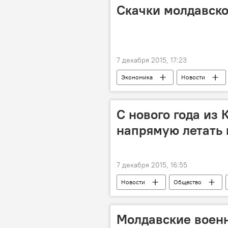
Скачки молдавско
7 декабря 2015, 17:23
Экономика
Новости
молдавский лей
курс валют
Национальный банк Молдовы
С нового года из
напрямую летать
7 декабря 2015, 16:55
Новости
Общество
Польша
авиарейс
Молдавские воен