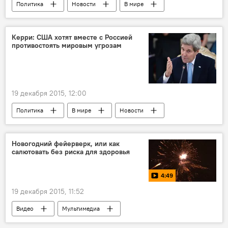
Политика
Новости
В мире
Россия
Сирия
урегулирование конфликта в Сирии
успех
Керри: США хотят вместе с Россией
противостоять мировым угрозам
переговоры
19 декабря 2015, 12:00
Политика
В мире
Новости
Россия
США
Джон Керри
сотрудничество
геополитика
Новогодний фейерверк, или как
салютовать без риска для здоровья
4:49
19 декабря 2015, 11:52
Видео
Мультимедиа
Новый год и Рождество в Молдове 2021