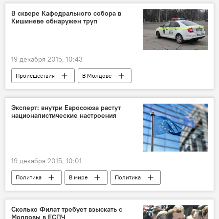
В сквере Кафедрального собора в
Кишиневе обнаружен труп
19 декабря 2015, 10:43
Происшествия
В Молдове
Республика Молдова
криминал
убийство
Эксперт: внутри Евросоюза растут
националистические настроения
19 декабря 2015, 10:01
Политика
В мире
Политика
В Молдове
Республика Молдова
Виктор Жук
Сколько Филат требует взыскать с
Молдовы в ЕСПЧ