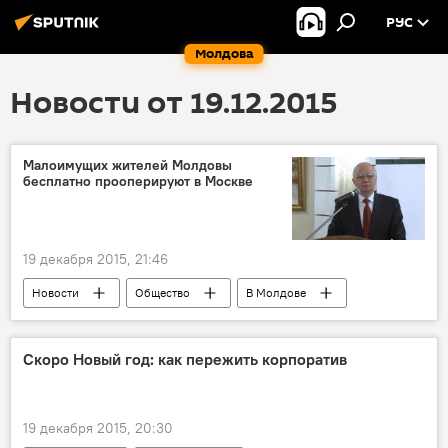
РУС
Молдова
Новости от 19.12.2015
Малоимущих жителей Молдовы
бесплатно прооперируют в Москве
19 декабря 2015, 21:46
Новости
Общество
В Молдове
Россия
Республика Молдова
Фарит Мухаметшин
Скоро Новый год: как пережить корпоратив
Посольство России в Молдове
ветераны
помощь
операции
19 декабря 2015, 20:30