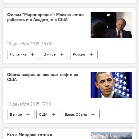
Россия
Республика Молдова
Николай Гибу
кино
Фильм "Миропорядок": Москве легко
работать и с Асадом, и с США
19 декабря 2015, 18:00
Политика
В мире
Россия
Владимир Путин
сирийское урегулирование
Обама разрешил экспорт нефти из
США
19 декабря 2015, 17:19
В мире
США
Барак Обама
мировые цены на нефть
Кто в Молдове готов к