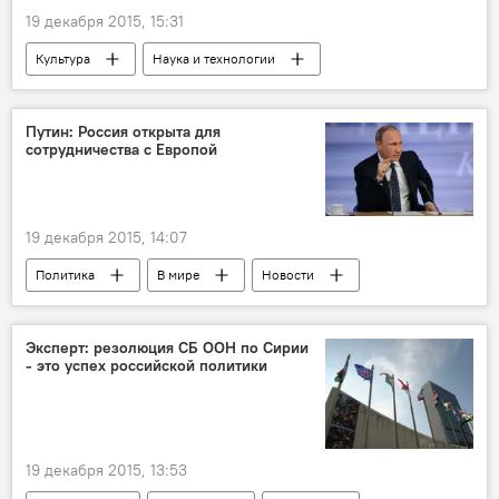
19 декабря 2015, 15:31
Культура
Наука и технологии
Общество
В Молдове
Новости
Республика Молдова
Комрат
Путин: Россия открыта для
сотрудничества с Европой
Гагаузия
история
катакомбы
ногайцы
19 декабря 2015, 14:07
Политика
В мире
Новости
Россия
санкции
сотрудничество
Россия
Эксперт: резолюция СБ ООН по Сирии
- это успех российской политики
19 декабря 2015, 13:53