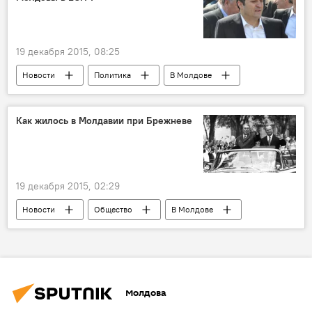
19 декабря 2015, 08:25
Новости
Политика
В Молдове
Республика Молдова
Владимир Филат
тюрьма
Как жилось в Молдавии при Брежневе
19 декабря 2015, 02:29
Новости
Общество
В Молдове
Молдавия
развитие
индустрия
МССР
страна
социализм
СССР
Молдова