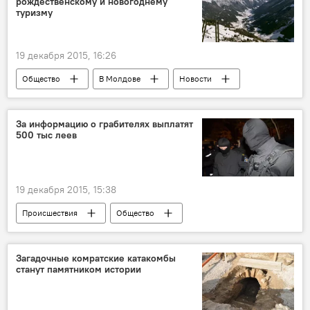
рождественскому и новогоднему
туризму
19 декабря 2015, 16:26
Общество
В Молдове
Новости
Республика Молдова
Юрий Кротенко
За информацию о грабителях выплатят
500 тыс леев
19 декабря 2015, 15:38
Происшествия
Общество
В Молдове
Республика Молдова
ограбление
Загадочные комратские катакомбы
станут памятником истории