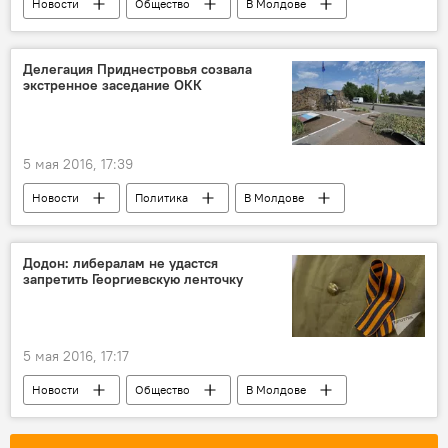
Новости
Общество
В Молдове
перезахоронение
День Победы
Республика Молдова
Оргеев
Фарит Мухаметшин
Лев Лещенко
Делегация Приднестровья созвала
экстренное заседание ОКК
День Победы
концерт
5 мая 2016, 17:39
Новости
Политика
В Молдове
Приднестровье
Республика Молдова
ОКК
заседание
Додон: либералам не удастся
запретить Георгиевскую ленточку
несанкционированные полеты
зона безопасности
5 мая 2016, 17:17
Новости
Общество
В Молдове
Республика Молдова
Игорь Додон