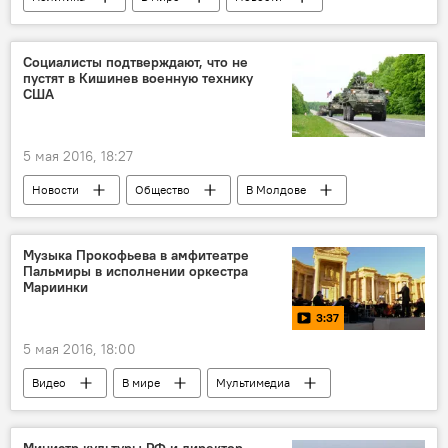
Турция
Давутоглу
Багдасаров
давление
власть
Социалисты подтверждают, что не
пустят в Кишинев военную технику
Реджеп Тайип Эрдоган
референдум
США
5 мая 2016, 18:27
Новости
Общество
В Молдове
Республика Молдова
США
Игорь Додон
военная техника
Музыка Прокофьева в амфитеатре
Пальмиры в исполнении оркестра
9 мая
Мариинки
3:37
5 мая 2016, 18:00
Видео
В мире
Мультимедиа
Общество