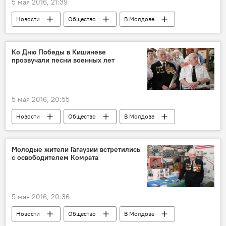
5 мая 2016, 21:39
Новости
Общество
В Молдове
Великая Победа: 74-я годовщина
акция "Бессмертный полк"
Ко Дню Победы в Кишиневе
прозвучали песни военных лет
5 мая 2016, 20:55
Новости
Общество
В Молдове
Великая Победа: 74-я годовщина
Кишинев
Республика Молдова
Фарит Мухаметшин
Молодые жители Гагаузии встретились
с освободителем Комрата
Алла Мироник
ветераны
поздравление
День Победы
5 мая 2016, 20:36
Новости
Общество
В Молдове