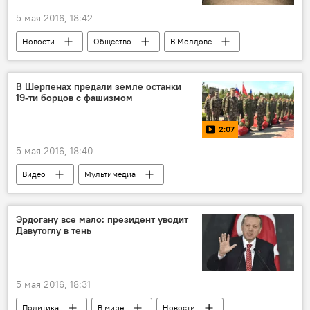
5 мая 2016, 18:42
Новости
Общество
В Молдове
Великая Победа: 74-я годовщина
Республика Молдова
акция "Свеча Памяти"
В Шерпенах предали земле останки
19-ти борцов с фашизмом
Великая Отечественная война
День Победы
2:07
5 мая 2016, 18:40
Видео
Мультимедиа
Великая Победа: 74-я годовщина
Кишинев
Республика Молдова
Эрдогану все мало: президент уводит
Давутоглу в тень
Шерпенский плацдарм
Алексей Петрович
Юлия Семенченко
"Русский историко-патриотический клуб"
5 мая 2016, 18:31
перезахоронение
Август
Политика
В мире
Новости