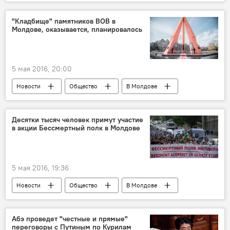
Великая Победа: 74-я годовщина
Республика Молдова
Комрат
"Кладбище" памятников ВОВ в
Молдове, оказывается, планировалось
Гагаузия
Владимир Войцехович
Великая Отечественная война
Ясско-Кишиневская операция
встреча
5 мая 2016, 20:00
ветеран
День Победы
Новости
Общество
В Молдове
Великая Победа: 74-я годовщина
Республика Молдова
Алла Мироник
Десятки тысяч человек примут участие
в акции Бессмертный полк в Молдове
Великая Отечественная война
защита
памятники
мемориалы
День Победы
5 мая 2016, 19:36
Новости
Общество
В Молдове
Великая Победа: 74-я годовщина
Кишинев
Республика Молдова
Николай Паскару
Абэ проведет "честные и прямые"
переговоры с Путиным по Курилам