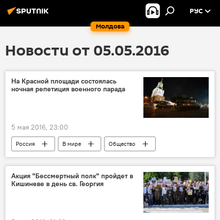
РУС
Молдова
Новости от 05.05.2016
На Красной площади состоялась
ночная репетиция военного парада
5 мая 2016, 23:00
Россия
В мире
Общество
Великая Победа: 74-я годовщина
Россия
Военный парад
репетиция парада
Акция "Бессмертный полк" пройдет в
Кишиневе в день св. Георгия