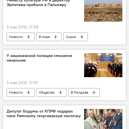
Министр культуры РФ и директор
Эрмитажа прибыли в Пальмиру
5 мая 2016, 17:59
Новости
В мире
Сирия
Пальмира
Владимир Мединский
Пиотровский
ЮНЕСКО
делегация
У кишиневской полиции сменился
начальник
Культура
5 мая 2016, 17:57
Новости
Общество
В Молдове
Кишинев
Республика Молдова
Александр Жиздан
Корнелиу Гроза
Депутат Госдумы от КПРФ подарил
папе Римскому георгиевскую ленточку
полиция
начальник