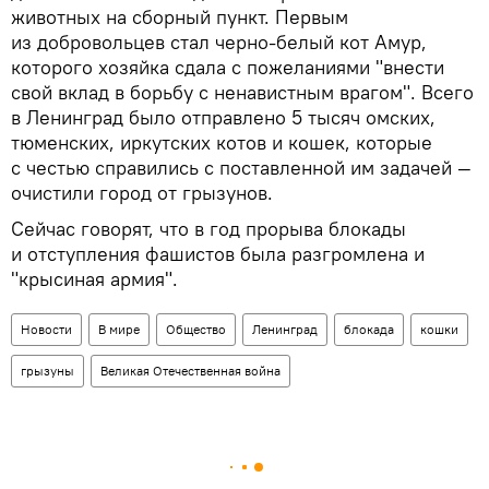
животных на сборный пункт. Первым
из добровольцев стал черно-белый кот Амур,
которого хозяйка сдала с пожеланиями "внести
свой вклад в борьбу с ненавистным врагом". Всего
в Ленинград было отправлено 5 тысяч омских,
тюменских, иркутских котов и кошек, которые
с честью справились с поставленной им задачей —
очистили город от грызунов.
Сейчас говорят, что в год прорыва блокады
и отступления фашистов была разгромлена и
"крысиная армия".
Новости
В мире
Общество
Ленинград
блокада
кошки
грызуны
Великая Отечественная война