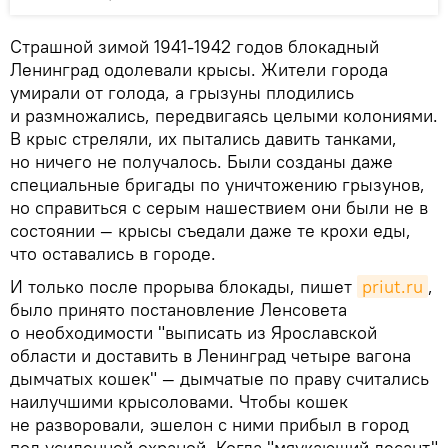
Страшной зимой 1941-1942 годов блокадный
Ленинград одолевали крысы. Жители города
умирали от голода, а грызуны плодились
и размножались, передвигаясь целыми колониями.
В крыс стреляли, их пытались давить танками,
но ничего не получалось. Были созданы даже
специальные бригады по уничтожению грызунов,
но справиться с серым нашествием они были не в
состоянии — крысы съедали даже те крохи еды,
что оставались в городе.
И только после прорыва блокады, пишет
priut.ru
,
было принято постановление Ленсовета
о необходимости "выписать из Ярославской
области и доставить в Ленинград четыре вагона
дымчатых кошек" — дымчатые по праву считались
наилучшими крысоловами. Чтобы кошек
не разворовали, эшелон с ними прибыл в город
под усиленной охраной. Когда "мяукающий десант"