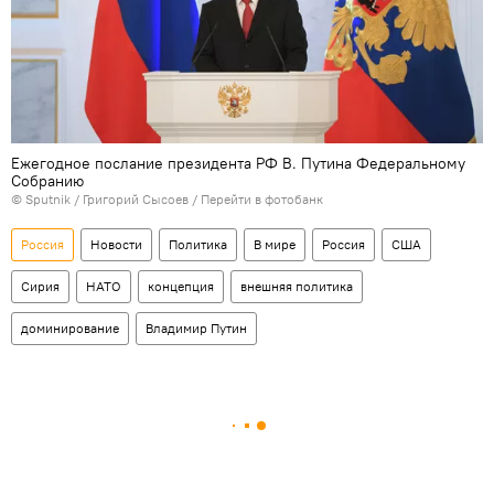
Ежегодное послание президента РФ В. Путина Федеральному
Собранию
© Sputnik / Григорий Сысоев
/
Перейти в фотобанк
Россия
Новости
Политика
В мире
Россия
США
Сирия
НАТО
концепция
внешняя политика
доминирование
Владимир Путин