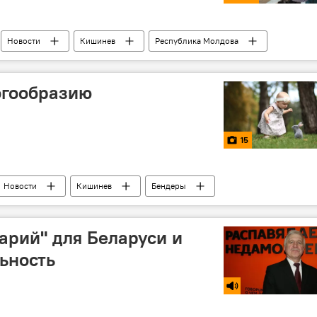
Новости
Кишинев
Республика Молдова
ропорт Кишинева
огообразию
15
Новости
Кишинев
Бендеры
ай Кибич
художник
дизайнер
арий" для Беларуси и
ьность