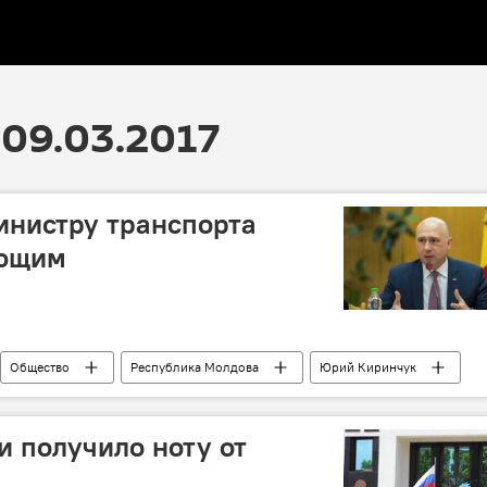
09.03.2017
инистру транспорта
ующим
Общество
Республика Молдова
Юрий Киринчук
железнодорожники
протест
и получило ноту от