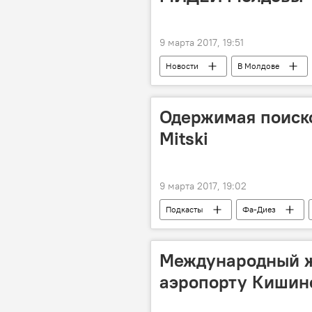
9 марта 2017, 19:51
Новости
В Молдове
Фарит Мухаметшин
Игорь 
нота
досмотр
Одержимая поиско
Mitski
9 марта 2017, 19:02
Подкасты
Фа-Диез
Международный ж
аэропорту Кишин