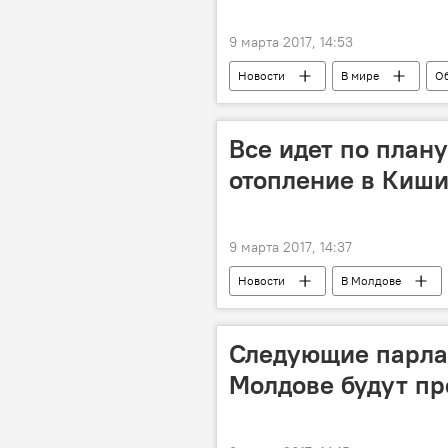
9 марта 2017, 14:53
Новости
В мире
О
находка
Наследники велик
Все идет по план
отопление в Киши
9 марта 2017, 14:37
Новости
В Молдове
НАРЭ
АО "Termoelectrica"
Следующие парла
Молдове будут пр