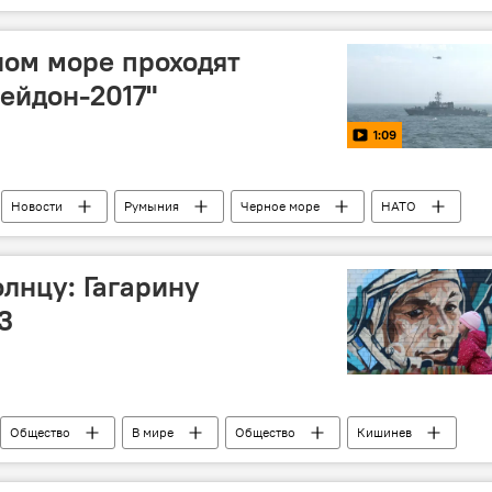
ом море проходят
ейдон-2017"
1:09
Новости
Румыния
Черное море
НАТО
лнцу: Гагарину
3
Общество
В мире
Общество
Кишинев
Григорий Кушнир
Юрий Гагарин
памятник