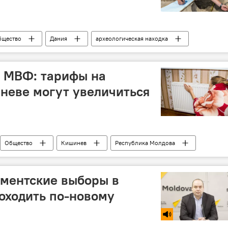
бщество
Дания
археологическая находка
ой Победы
у МВФ: тарифы на
неве могут увеличиться
Общество
Кишинев
Республика Молдова
рост
отопление
тариф
ментские выборы в
оходить по-новому