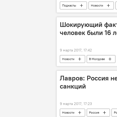
Подкасты
Новости
Шокирующий факт
человек были 16 л
9 марта 2017, 17:42
Новости
В Молдове
задержание
рабство
Лавров: Россия н
санкций
9 марта 2017, 17:23
Новости
Россия
Р