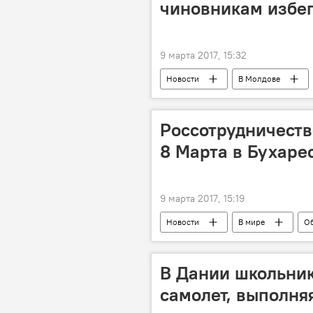
чиновникам избег
9 марта 2017, 15:32
Новости
В Молдове
правительство Молдовы
Россотрудничеств
8 Марта в Бухаре
9 марта 2017, 15:19
Новости
В мире
О
Культура
В Дании школьник
самолет, выполня