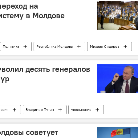
переход на
истему в Молдове
Политика
Республика Молдова
Михаил Сидоров
волил десять генералов
тур
оссия
Владимир Путин
увольнение
лдовы советует