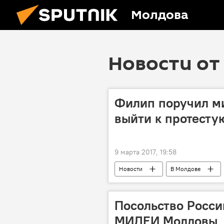
Молдова
Новости от 
Филип поручил м
выйти к протест
9 марта 2017, 19:58
Новости
В Молдове
Павел Филип
зарплаты
Железная дорога Молдовы
Посольство Росси
МИДЕИ Молдовы