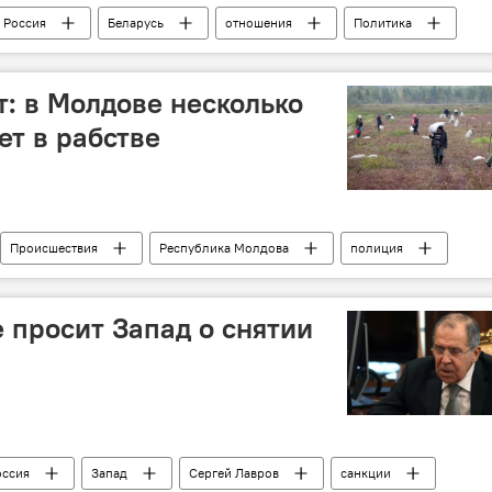
Россия
Беларусь
отношения
Политика
: в Молдове несколько
ет в рабстве
Происшествия
Республика Молдова
полиция
е просит Запад о снятии
оссия
Запад
Сергей Лавров
санкции