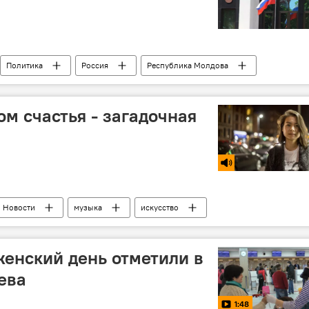
Политика
Россия
Республика Молдова
Додон
граница
обыски
чиновники
м счастья - загадочная
Новости
музыка
искусство
енский день отметили в
ева
1:48