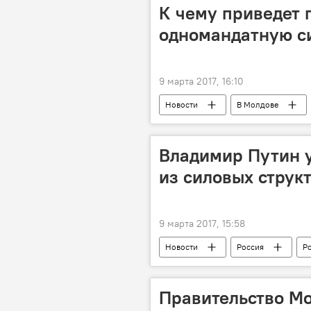
космос
К чему приведет 
одномандатную с
9 марта 2017, 16:10
Новости
В Молдове
Сергей Назария
Парламент
Владимир Путин у
из силовых струк
9 марта 2017, 15:58
Новости
Россия
Р
Правительство Мо