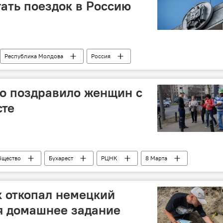
ать поездок в Россию
Республика Молдова
Россия
о поздравило женщин с
сте
бщество
Бухарест
РЦНК
8 Марта
 откопал немецкий
я домашнее задание