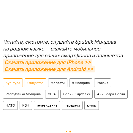
Читайте, смотрите, слушайте Sputnik Молдова
на родном языке — скачайте мобильное
приложение для ваших смартфонов и планшетов.
Скачать приложение для iPhone >>
Скачать приложение для Android >>
Культура
Общество
Новости
В Молдове
Россия
Республика Молдова
США
Дорин Киртоакэ
Анишоара Логин
НАТО
КВН
телевидение
передачи
юмор