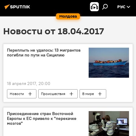
РУС
Молдова
Новости от 18.04.2017
Переплыть не удалось: 13 мигрантов
погибли по пути на Сицилию
18 апреля 2017, 20:00
Новости
Происшествия
В мире
Европа
Италия
Африка
Сицилия
мигранты
погибли
Присоединение стран Восточной
Европы к ЕС привело к "перекачке
мозгов"