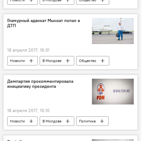
Кишинев
Республика Молдова
Мариана Бециву
полиция
Гламурный адвокат Мынзат попал в
ДТП
квартирные кражи
праздники
советы
18 апреля 2017, 16:31
Новости
В Молдове
Общество
Кишинев
Республика Молдова
Валериан Мынзат
ДТП
Демпартия прокомментировала
инициативу президента
18 апреля 2017, 16:10
Новости
В Молдове
Политика
Республика Молдова
Игорь Додон
Демократическая партия Молдовы
диалог