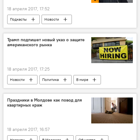
18 апреля 2017, 17:52
Подкасты
Новости
Республика Молдова
Борис Шаповалов
перспективы
Трамп подпишет новый указ о защите
американского рынка
смешанная избирательная система
18 апреля 2017, 17:25
Новости
Политика
В мире
Экономика
Общество
США
указ
рабочие места
рынок
Праздники в Молдове как повод для
квартирных краж
Дональд Трамп
18 апреля 2017, 16:57
Новости
В Молдове
Общество