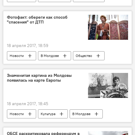
Республика Молдова
велопробег
7 мая
9 мая
Приднестровье
Фотофакт: обереги как способ
"спасения" от ДТП
День Победы
18 апреля 2017, 18:59
Новости
В Молдове
Общество
Кишинев
ДТП
Знаменитая картина из Молдовы
появилась на карте Европы
18 апреля 2017, 18:45
Новости
Культура
В Молдове
Республика Молдова
Чадыр-Лунга
Михаил Греку
карта
художник
ОБСЕ раскритиковала референдум в