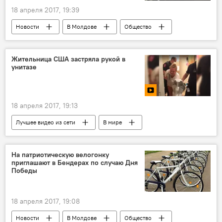
18 апреля 2017, 19:39
Новости
В Молдове
Общество
В мире
Общество
Восточная Европа
исследование
Жительница США застряла рукой в
унитазе
ученые
негативное
18 апреля 2017, 19:13
Лучшее видео из сети
В мире
Мультимедиа
США
спасатели
застрял
домохозяйка
На патриотическую велогонку
приглашают в Бендерах по случаю Дня
Победы
18 апреля 2017, 19:08
Новости
В Молдове
Общество