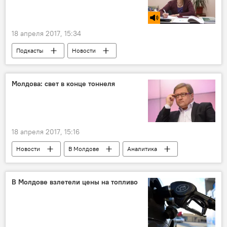
18 апреля 2017, 15:34
Подкасты
Новости
Республика Молдова
заморозки
урожай
похолодание
Молдова: свет в конце тоннеля
18 апреля 2017, 15:16
Новости
В Молдове
Аналитика
Республика Молдова
зона свободной торговли
статус
В Молдове взлетели цены на топливо
торговые отношения
товары
Игорь Додон
Владимир Путин