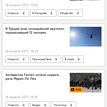
18 апреля 2017, 14:52
Новости
В Молдове
Общество
Республика Молдова
НАРЭ
топливо
цена
рост
В Турции упал полицейский вертолет,
перевозивший 12 человек
бензин
дизель
18 апреля 2017, 14:25
Новости
Происшествия
В мире
Активистки Femen хотели сорвать
речь Марин Ле Пен
0:55
18 апреля 2017, 14:19
Новости
Видео
Политика