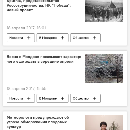
Sputnik, представительство
Россотрудничества, НК "Победа":
позиция
инициатива
новый проект
смешанная избирательная система
Парламент
18 апреля 2017, 16:01
Новости
В Молдове
Общество
Республика Молдова
СССР
Россотрудничество
комитет "Победа"
Весна в Молдове показывает характер:
чего еще ждать в середине апреля
Великая Отечественная война
ветераны
проект
воспоминания
Наследники великой Победы
18 апреля 2017, 15:55
Международное информационное агентство и радио Sputnik
Новости
В Молдове
Общество
День Победы
Республика Молдова
Татьяна Миронова
заморозки
прогноз
Погода
Метеорологи предупреждают об
угрозе обморожения плодовых
культур