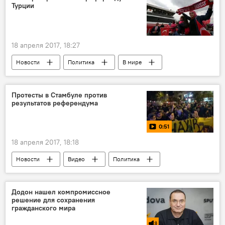
Турции
18 апреля 2017, 18:27
Новости
Политика
В мире
Европа
Турция
ОБСЕ
референдум
наблюдатели
Протесты в Стамбуле против
результатов референдума
голосование
стандарты
0:51
18 апреля 2017, 18:18
Новости
Видео
Политика
В мире
Мультимедиа
Стамбул
результаты
против
протест
Додон нашел компромиссное
решение для сохранения
референдум
гражданского мира