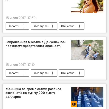
15 июля 2017, 17:59
Новости
В Молдове
Общество
Республика Молдова
Ксения Дели
Instagram
двойник
сходство
Заброшенная высотка в Данченах по-
прежнему представляет опасность
Последние новости Instagram: самое интересное сегодня
15 июля 2017, 17:12
Новости
В Молдове
Общество
Данчены
Республика Молдова
высотка
опасность
экстрим
Женщина во время селфи разбила
экспонаты на сумму 200 тысяч
долларов