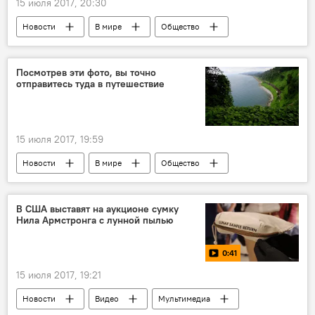
15 июля 2017, 20:30
Новости
В мире
Общество
тест
сериал
Культура
Посмотрев эти фото, вы точно
отправитесь туда в путешествие
15 июля 2017, 19:59
Новости
В мире
Общество
Батуми
Грузия
отдых
достопримечтальености
туризм
В США выставят на аукционе сумку
Нила Армстронга с лунной пылью
Летний отдых 2019
Куда поехать отдыхать 2019
0:41
15 июля 2017, 19:21
Новости
Видео
Мультимедиа