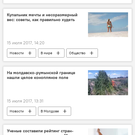
Происшествия
Турция
Республика Молдова
вирус Коксаки
Купальник мечты и несоразмерный
вес: советы, как правильно худеть
ребенок
отдых
курорт
предупреждение
Летний отдых 2019
15 июля 2017, 14:20
Новости
В мире
Общество
лето
пляж
советы
похудение
диета
купальник
На молдавско-румынской границе
нашли целое конопляное поле
15 июля 2017, 13:31
Новости
В Молдове
Происшествия
Республика Молдова
Пограничная полиция
граница
Ученые составили рейтинг стран-