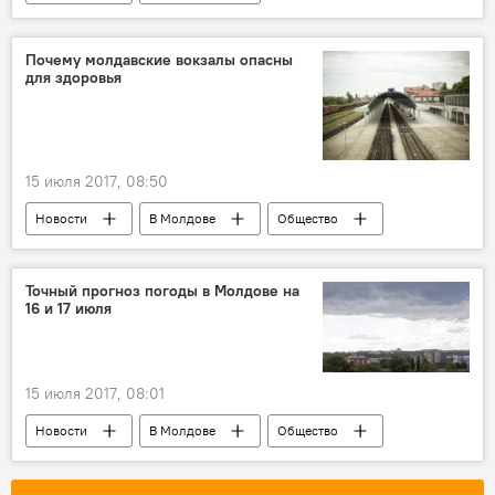
Происшествия
Республика Молдова
вино
подделка
продажа
Почему молдавские вокзалы опасны
для здоровья
полиция
15 июля 2017, 08:50
Новости
В Молдове
Общество
Республика Молдова
вокзал
опасность
регламент
Точный прогноз погоды в Молдове на
16 и 17 июля
15 июля 2017, 08:01
Новости
В Молдове
Общество
Республика Молдова
прогноз