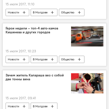
15 июля 2017, 11:10
Новости
В Молдове
Общество
Республика Молдова
Румыния
Пограничная полиция
угрозы
Герои недели – топ-4 авто-хамов
Кишинева и других городов
заседание
незаконная миграция
контрабанда
15 июля 2017, 10:23
Новости
В Молдове
Общество
Происшествия
Республика Молдова
дороги
автомобили
ПДД
Зачем житель Калараша вез с собой
две тонны вина
парковки
15 июля 2017, 09:41
Новости
В Молдове