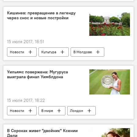
США
аукцион
продажа
Кишинев: превращение в легенду
через снос и новые постройки
15 июля 2017, 18:51
Новости
Культура
В Молдове
Общество
Кишинев
Иоганн Георг Коль
строительство
Уильямс повержена: Мугуруса
выиграла финал Уимблдона
Узнай Молдову!
Новости Кишинева
15 июля 2017, 18:22
Новости
В мире
Лондон
Уимблдон
победа
титул
финал
Спорт
В Сороках живет "двойник" Ксении
Дели