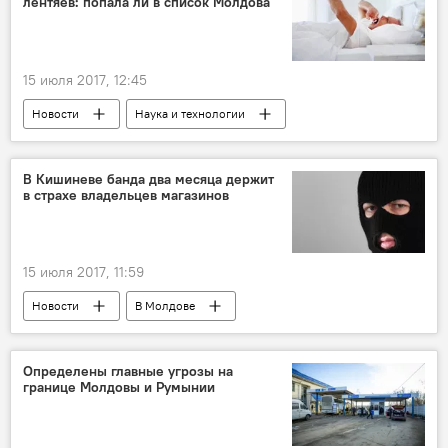
лентяев: попала ли в список Молдова
уничтожение
конопля
поле
15 июля 2017, 12:45
Новости
Наука и технологии
В мире
рейтинг
активность
ученые
лень
В Кишиневе банда два месяца держит
в страхе владельцев магазинов
15 июля 2017, 11:59
Новости
В Молдове
Происшествия
Кишинев
Инспекторат полиции Кишинева
полиция
Определены главные угрозы на
границе Молдовы и Румынии
банда
терминал
кража
поиск
Видео