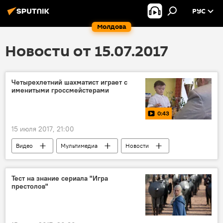
РУС
Молдова
Новости от 15.07.2017
Четырехлетний шахматист играет с
именитыми гроссмейстерами
0:43
15 июля 2017, 21:00
Видео
Мультимедиа
Новости
мальчик
партия
шахматы
гроссмейстер
Тест на знание сериала "Игра
престолов"