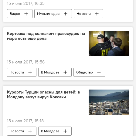
15 июля 2017, 16:35
Видео
Мультимедиа
Новости
Лос-Анжелес
экспонаты
Киртоакэ под колпаком правосудия: на
мэра есть еще дела
15 июля 2017, 15:56
Новости
В Молдове
Общество
Кишинев
Дорин Киртоакэ
примэрия Кишинева
уголовное дело
Курорты Турции опасны для детей: в
Молдову везут вирус Коксаки
расследование
платные парковки
коррупция
прокуратура
15 июля 2017, 15:18
Новости
В Молдове