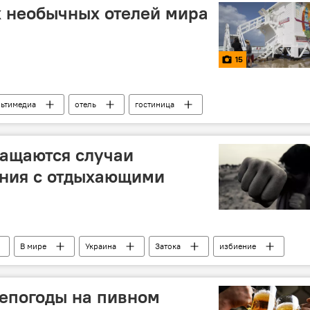
 необычных отелей мира
15
ьтимедиа
отель
гостиница
ращаются случаи
ения с отдыхающими
В мире
Украина
Затока
избиение
непогоды на пивном