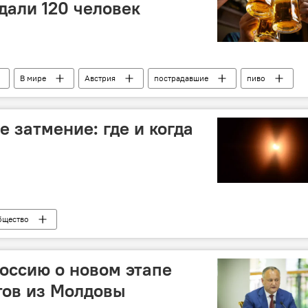
дали 120 человек
В мире
Австрия
пострадавшие
пиво
 затмение: где и когда
бщество
оссию о новом этапе
тов из Молдовы