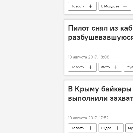
Новости
В Молдове
цена
заработок
та
Пилот снял из ка
разбушевавшуюся
19 августа 2017, 18:08
Новости
Фото
Мул
авиатор
В Крыму байкеры 
выполнили захва
19 августа 2017, 17:52
Новости
Видео
Му