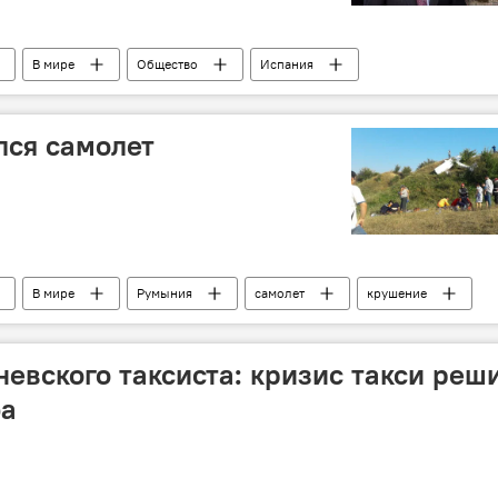
В мире
Общество
Испания
 Фелипе VI
раненые
больницы
теракт
лся самолет
В мире
Румыния
самолет
крушение
евского таксиста: кризис такси реш
фа