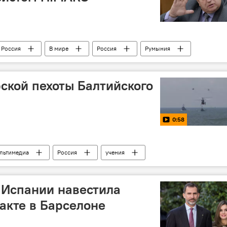
Россия
В мире
Россия
Румыния
Госдеп США
ской пехоты Балтийского
0:58
льтимедиа
Россия
учения
 Испании навестила
акте в Барселоне