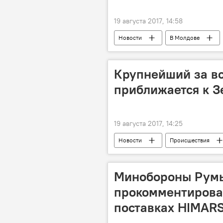
19 августа 2017, 14:58
Новости
В Молдове
Республика Молдова
Игорь
Крупнейший за вс
приближается к З
19 августа 2017, 14:25
Новости
Происшествия
Луна
1 сентября
Зе
Минобороны Рум
прокомментирова
поставках HIMAR