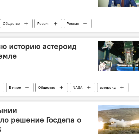
Общество
Россия
Россия
 Додон
мигранты
амнистия
ю историю астероид
емле
В мире
Общество
NASA
астероид
мля
ынии
ло решение Госдепа о
S