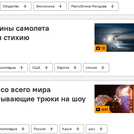
Общество
Экономика
Республика Молдова
кси
таксист
заказы
клиент
бины самолета
 стихию
12
ьтимедиа
США
Европа
стихия
со всего мира
тывающие трюки на шоу
0:51
льтимедиа
Россия
Крым
шоу