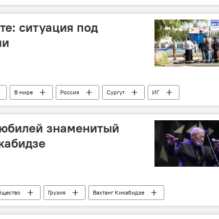
те: ситуация под
ии
В мире
Россия
Сургут
ИГ
 юбилей знаменитый
икабидзе
бщество
Грузия
Вахтанг Кикабидзе
концерт