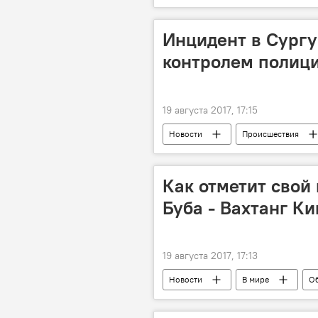
байкеры
трюки
Инцидент в Сургу
контролем полиц
19 августа 2017, 17:15
Новости
Происшествия
нож
Как отметит свой
Буба - Вахтанг К
19 августа 2017, 17:13
Новости
В мире
О
Культура
юбилей