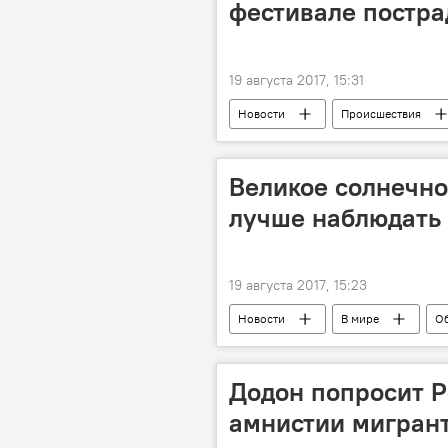
фестивале постра
19 августа 2017, 15:31
Новости
Происшествия
Погода
фестиваль
Великое солнечное
лучше наблюдать
19 августа 2017, 15:23
Новости
В мире
О
Додон попросит Р
амнистии мигран