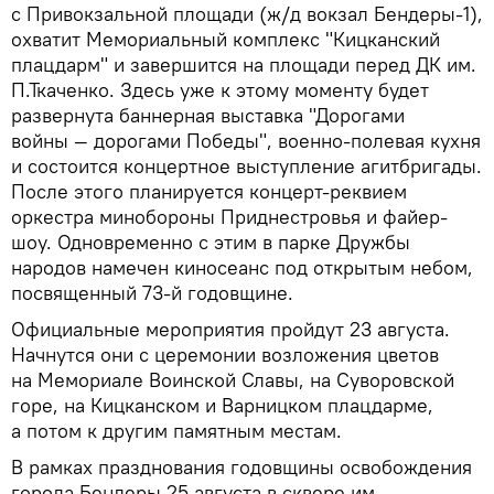
с Привокзальной площади (ж/д вокзал Бендеры-1),
охватит Мемориальный комплекс "Кицканский
плацдарм" и завершится на площади перед ДК им.
П.Ткаченко. Здесь уже к этому моменту будет
развернута баннерная выставка "Дорогами
войны — дорогами Победы", военно-полевая кухня
и состоится концертное выступление агитбригады.
После этого планируется концерт-реквием
оркестра минобороны Приднестровья и файер-
шоу. Одновременно с этим в парке Дружбы
народов намечен киносеанс под открытым небом,
посвященный 73-й годовщине.
Официальные мероприятия пройдут 23 августа.
Начнутся они с церемонии возложения цветов
на Мемориале Воинской Славы, на Суворовской
горе, на Кицканском и Варницком плацдарме,
а потом к другим памятным местам.
В рамках празднования годовщины освобождения
города Бендеры 25 августа в сквере им.