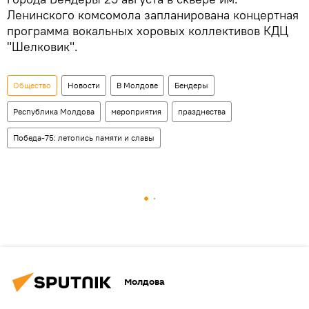
Ленинского комсомола запланирована концертная
программа вокальных хоровых коллективов КДЦ
"Шелковик".
Общество
Новости
В Молдове
Бендеры
Республика Молдова
мероприятия
празднества
Победа-75: летопись памяти и славы
Молдова